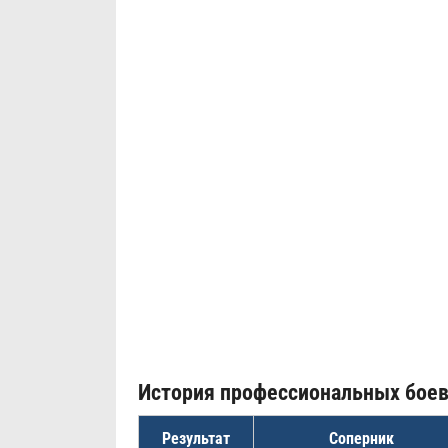
История профессиональных бое
Результат
Соперник