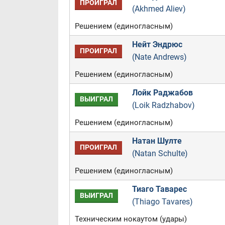
ПРОИГРАЛ
(Akhmed Aliev)
Решением (единогласным)
Нейт Эндрюс
ПРОИГРАЛ
(Nate Andrews)
Решением (единогласным)
Лойк Раджабов
ВЫИГРАЛ
(Loik Radzhabov)
Решением (единогласным)
Натан Шулте
ПРОИГРАЛ
(Natan Schulte)
Решением (единогласным)
Тиаго Таварес
ВЫИГРАЛ
(Thiago Tavares)
Техническим нокаутом (удары)