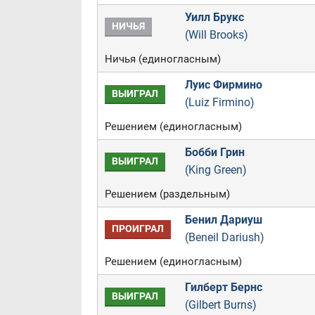
Уилл Брукс
НИЧЬЯ
(Will Brooks)
Ничья (единогласным)
Луис Фирмино
ВЫИГРАЛ
(Luiz Firmino)
Решением (единогласным)
Бобби Грин
ВЫИГРАЛ
(King Green)
Решением (раздельным)
Бенил Дариуш
ПРОИГРАЛ
(Beneil Dariush)
Решением (единогласным)
Гилберт Бернс
ВЫИГРАЛ
(Gilbert Burns)