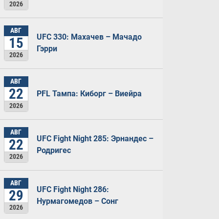
2026
АВГ
UFC 330: Махачев – Мачадо
15
Гэрри
2026
АВГ
22
PFL Тампа: Киборг – Виейра
2026
АВГ
UFC Fight Night 285: Эрнандес –
22
Родригес
2026
АВГ
UFC Fight Night 286:
29
Нурмагомедов – Сонг
2026