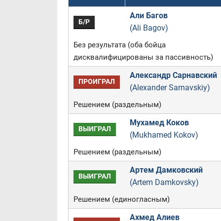
Али Багов
Б/Р
(Ali Bagov)
Без результата (оба бойца
дисквалифицированы за пассивность)
Александр Сарнавский
ПРОИГРАЛ
(Alexander Sarnavskiy)
Решением (раздельным)
Мухамед Коков
ВЫИГРАЛ
(Mukhamed Kokov)
Решением (раздельным)
Артем Дамковский
ВЫИГРАЛ
(Artem Damkovsky)
Решением (единогласным)
Ахмед Алиев