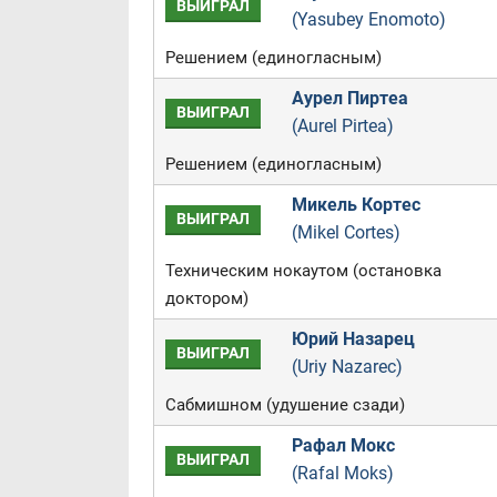
ВЫИГРАЛ
(Yasubey Enomoto)
Решением (единогласным)
Аурел Пиртеа
ВЫИГРАЛ
(Aurel Pirtea)
Решением (единогласным)
Микель Кортес
ВЫИГРАЛ
(Mikel Cortes)
Техническим нокаутом (остановка
доктором)
Юрий Назарец
ВЫИГРАЛ
(Uriy Nazarec)
Сабмишном (удушение сзади)
Рафал Мокс
ВЫИГРАЛ
(Rafal Moks)