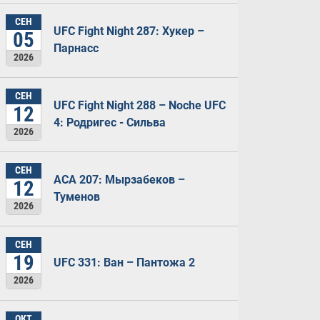
СЕН
UFC Fight Night 287: Хукер –
05
Парнасс
2026
СЕН
UFC Fight Night 288 – Noche UFC
12
4: Родригес - Сильва
2026
СЕН
ACA 207: Мырзабеков –
12
Туменов
2026
СЕН
19
UFC 331: Ван – Пантожа 2
2026
ОКТ