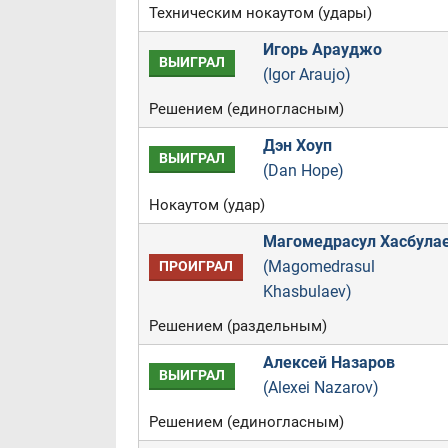
Техническим нокаутом (удары)
Игорь Арауджо
ВЫИГРАЛ
(Igor Araujo)
Решением (единогласным)
Дэн Хоуп
ВЫИГРАЛ
(Dan Hope)
Нокаутом (удар)
Магомедрасул Хасбула
(Magomedrasul
ПРОИГРАЛ
Khasbulaev)
Решением (раздельным)
Алексей Назаров
ВЫИГРАЛ
(Alexei Nazarov)
Решением (единогласным)