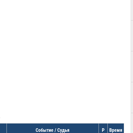
в
Событие / Судья
Р
Время