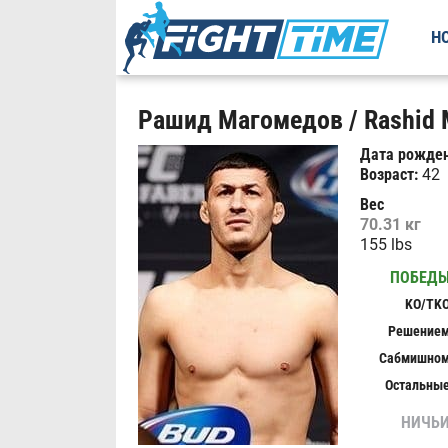
Н
Рашид Магомедов / Rashid 
Дата рожден
Возраст:
42
Вес
70.31 кг
155 lbs
ПОБЕД
KO/TK
Решение
Сабмишно
Остальны
НИЧЬ