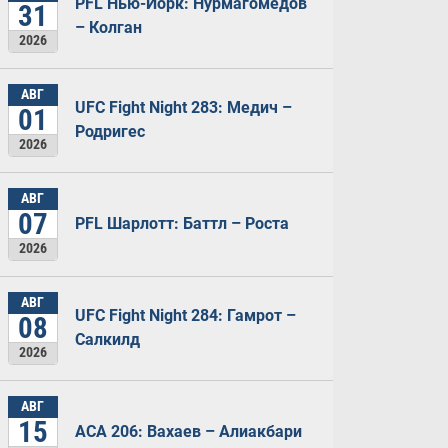
PFL Нью-Йорк: Нурмагомедов
31
– Колган
2026
АВГ
UFC Fight Night 283: Медич –
01
Родригес
2026
АВГ
07
PFL Шарлотт: Баттл – Роста
2026
АВГ
UFC Fight Night 284: Гамрот –
08
Салкилд
2026
АВГ
15
ACA 206: Вахаев – Алиакбари