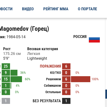
ОВОСТИ
ВИДЕО
РЕЙТИНГ ММА
О ПОРТАЛЕ
Magomedov (Горец)
РОССИЯ
ия:
1984-05-14
Рост
Весовая категория
175.26 см
Легкая
5'9"
Lightweight
Ы
25
ПОРАЖЕНИЯ
6
9
0
O
36%
KO/TKO
0%
15
6
м
60%
Решением
100%
1
0
м
4%
Сабмишном
0%
0
0
е
0%
Остальные
0%
И
1
БЕЗ РЕЗУЛЬТАТА
1