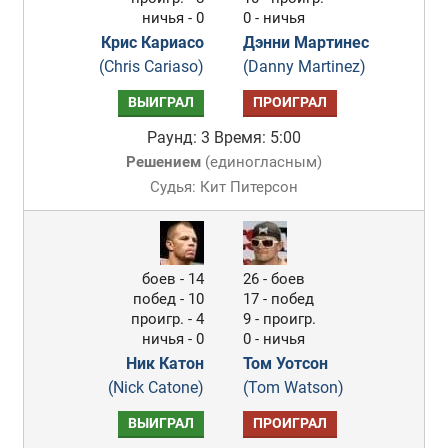
ничья - 0
0 - ничья
Крис Кариасо
Дэнни Мартинес
(Chris Cariaso)
(Danny Martinez)
ВЫИГРАЛ
ПРОИГРАЛ
Раунд: 3
Время: 5:00
Решением
(
единогласным
)
Судья: Кит Питерсон
боев - 14
26 - боев
побед - 10
17 - побед
проигр. - 4
9 - проигр.
ничья - 0
0 - ничья
Ник Катон
Том Уотсон
(Nick Catone)
(Tom Watson)
ВЫИГРАЛ
ПРОИГРАЛ