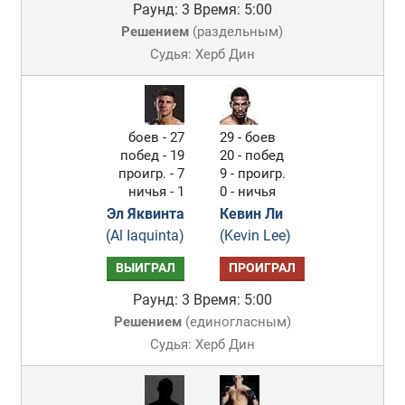
Раунд: 3
Время: 5:00
Решением
(
раздельным
)
Судья: Херб Дин
боев - 27
29 - боев
побед - 19
20 - побед
проигр. - 7
9 - проигр.
ничья - 1
0 - ничья
Эл Яквинта
Кевин Ли
(Al Iaquinta)
(Kevin Lee)
ВЫИГРАЛ
ПРОИГРАЛ
Раунд: 3
Время: 5:00
Решением
(
единогласным
)
Судья: Херб Дин