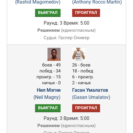
(Rashid Magomedov)
(Anthony Rocco Martin)
ВЫИГРАЛ
ПРОИГРАЛ
Раунд: 3
Время: 5:00
Решением
(
единогласным
)
Судья: Гаспер Оливер
боев - 49
26 - боев
побед - 34
18 - побед
проигр. - 15
6 - проигр.
ничья - 0
2 - ничья
Нил Мэгни
Гасан Умалатов
(Neil Magny)
(Gasan Umalatov)
ВЫИГРАЛ
ПРОИГРАЛ
Раунд: 3
Время: 5:00
Решением
(
единогласным
)