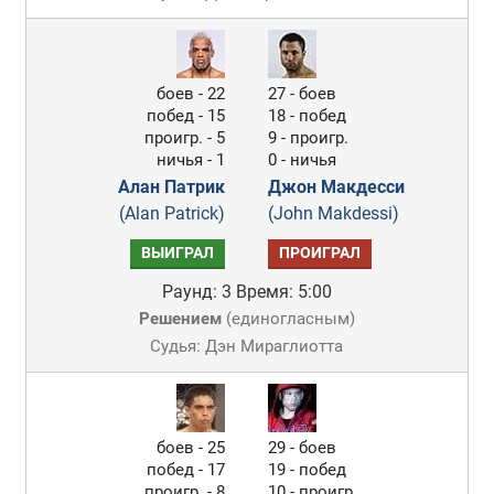
боев - 22
27 - боев
побед - 15
18 - побед
проигр. - 5
9 - проигр.
ничья - 1
0 - ничья
Алан Патрик
Джон Макдесси
(Alan Patrick)
(John Makdessi)
ВЫИГРАЛ
ПРОИГРАЛ
Раунд: 3
Время: 5:00
Решением
(
единогласным
)
Судья: Дэн Мираглиотта
боев - 25
29 - боев
побед - 17
19 - побед
проигр. - 8
10 - проигр.