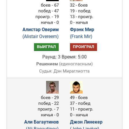
боев - 67
32 - боев
побед - 47
19 - побед
проигр. - 19
13 - проигр.
ничья - 0
0 - ничья
Алистар Оверим
Фрэнк Мир
(Alistair Overeem)
(Frank Mir)
ВЫИГРАЛ
ПРОИГРАЛ
Раунд: 3
Время: 5:00
Решением
(
единогласным
)
Судья: Дэн Мираглиотта
боев - 29
49 - боев
побед - 22
37 - побед
проигр. - 7
11 - проигр.
ничья - 0
0 - ничья
Али Багаутинов
Джон Линекер
(Ali Bagautinov)
(John Lineker)