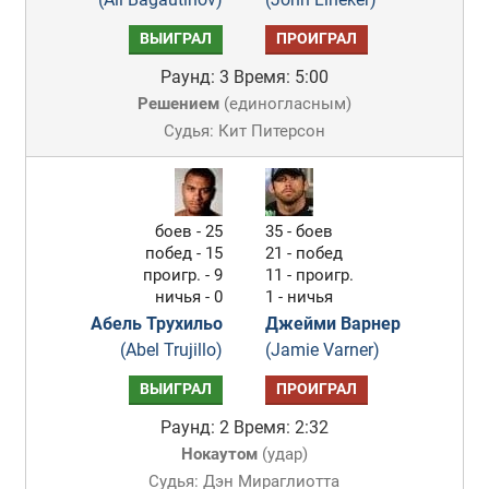
ВЫИГРАЛ
ПРОИГРАЛ
Раунд: 3
Время: 5:00
Решением
(
единогласным
)
Судья: Кит Питерсон
боев - 25
35 - боев
побед - 15
21 - побед
проигр. - 9
11 - проигр.
ничья - 0
1 - ничья
Абель Трухильо
Джейми Варнер
(Abel Trujillo)
(Jamie Varner)
ВЫИГРАЛ
ПРОИГРАЛ
Раунд: 2
Время: 2:32
Нокаутом
(
удар
)
Судья: Дэн Мираглиотта