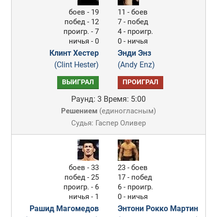
боев - 19
11 - боев
побед - 12
7 - побед
проигр. - 7
4 - проигр.
ничья - 0
0 - ничья
Клинт Хестер
Энди Энз
(Clint Hester)
(Andy Enz)
ВЫИГРАЛ
ПРОИГРАЛ
Раунд: 3
Время: 5:00
Решением
(
единогласным
)
Судья: Гаспер Оливер
боев - 33
23 - боев
побед - 25
17 - побед
проигр. - 6
6 - проигр.
ничья - 1
0 - ничья
Рашид Магомедов
Энтони Рокко Мартин