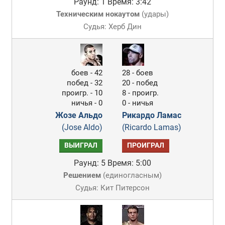
Раунд: 1
Время: 3:42
Техническим нокаутом
(
удары
)
Судья: Херб Дин
боев - 42
28 - боев
побед - 32
20 - побед
проигр. - 10
8 - проигр.
ничья - 0
0 - ничья
Жозе Альдо
Рикардо Ламас
(Jose Aldo)
(Ricardo Lamas)
ВЫИГРАЛ
ПРОИГРАЛ
Раунд: 5
Время: 5:00
Решением
(
единогласным
)
Судья: Кит Питерсон