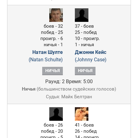
боев - 32
37 - боев
побед - 25
25 - побед
проигр. - 6
10 - проигр.
ничья - 1
1 - ничья
Натан Шулте
Джонни Кейс
(Natan Schulte)
(Johnny Case)
НИЧЬЯ
НИЧЬЯ
Раунд: 2
Время: 5:00
Ничья
(
большинством судейских голосов
)
Судья: Майк Белтран
боев - 26
41 - боев
побед - 20
26 - побед
проигр. - 5
14 - проигр.