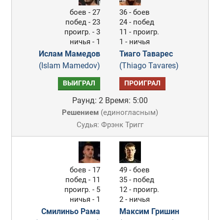
боев - 27
36 - боев
побед - 23
24 - побед
проигр. - 3
11 - проигр.
ничья - 1
1 - ничья
Ислам Мамедов
Тиаго Таварес
(Islam Mamedov)
(Thiago Tavares)
ВЫИГРАЛ
ПРОИГРАЛ
Раунд: 2
Время: 5:00
Решением
(
единогласным
)
Судья: Фрэнк Тригг
боев - 17
49 - боев
побед - 11
35 - побед
проигр. - 5
12 - проигр.
ничья - 1
2 - ничья
Смилиньо Рама
Максим Гришин