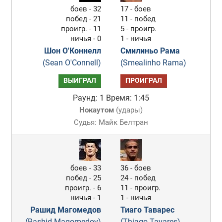
боев - 32
17 - боев
побед - 21
11 - побед
проигр. - 11
5 - проигр.
ничья - 0
1 - ничья
Шон О'Коннелл
Смилиньо Рама
(Sean O'Connell)
(Smealinho Rama)
ВЫИГРАЛ
ПРОИГРАЛ
Раунд: 1
Время: 1:45
Нокаутом
(
удары
)
Судья: Майк Белтран
боев - 33
36 - боев
побед - 25
24 - побед
проигр. - 6
11 - проигр.
ничья - 1
1 - ничья
Рашид Магомедов
Тиаго Таварес
(Rashid Magomedov)
(Thiago Tavares)