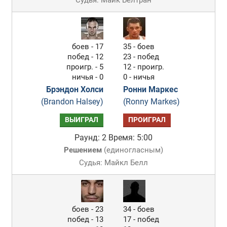
Судья: Майк Белтран
боев - 17
35 - боев
побед - 12
23 - побед
проигр. - 5
12 - проигр.
ничья - 0
0 - ничья
Брэндон Холси
Ронни Маркес
(Brandon Halsey)
(Ronny Markes)
ВЫИГРАЛ
ПРОИГРАЛ
Раунд: 2
Время: 5:00
Решением
(
единогласным
)
Судья: Майкл Белл
боев - 23
34 - боев
побед - 13
17 - побед