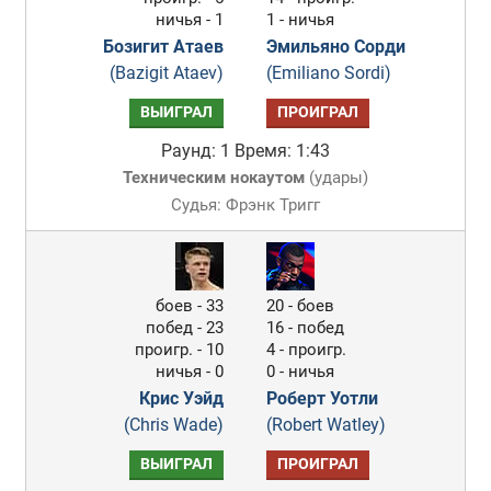
ничья - 1
1 - ничья
Бозигит Атаев
Эмильяно Сорди
(Bazigit Ataev)
(Emiliano Sordi)
ВЫИГРАЛ
ПРОИГРАЛ
Раунд: 1
Время: 1:43
Техническим нокаутом
(
удары
)
Судья: Фрэнк Тригг
боев - 33
20 - боев
побед - 23
16 - побед
проигр. - 10
4 - проигр.
ничья - 0
0 - ничья
Крис Уэйд
Роберт Уотли
(Chris Wade)
(Robert Watley)
ВЫИГРАЛ
ПРОИГРАЛ