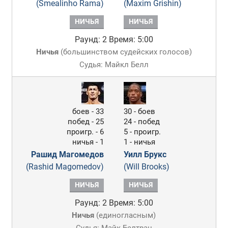
(Smealinho Rama)
(Maxim Grishin)
НИЧЬЯ
НИЧЬЯ
Раунд: 2
Время: 5:00
Ничья
(
большинством судейских голосов
)
Судья: Майкл Белл
боев - 33
30 - боев
побед - 25
24 - побед
проигр. - 6
5 - проигр.
ничья - 1
1 - ничья
Рашид Магомедов
Уилл Брукс
(Rashid Magomedov)
(Will Brooks)
НИЧЬЯ
НИЧЬЯ
Раунд: 2
Время: 5:00
Ничья
(
единогласным
)