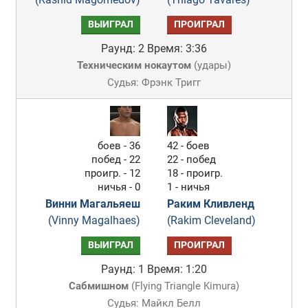
ВЫИГРАЛ
ПРОИГРАЛ
Раунд: 2
Время: 3:36
Техническим нокаутом
(
удары
)
Судья: Фрэнк Тригг
боев - 36
42 - боев
побед - 22
22 - побед
проигр. - 12
18 - проигр.
ничья - 0
1 - ничья
Винни Магальяеш
Раким Кливленд
(Vinny Magalhaes)
(Rakim Cleveland)
ВЫИГРАЛ
ПРОИГРАЛ
Раунд: 1
Время: 1:20
Сабмишном
(
Flying Triangle Kimura
)
Судья: Майкл Белл