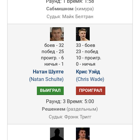
Раунд: 1
Время: 1:58
Сабмишном
(
кимура
)
Судья: Майк Белтран
боев - 32
33 - боев
побед - 25
23 - побед
проигр. - 6
10 - проигр.
ничья - 1
0 - ничья
Натан Шулте
Крис Уэйд
(Natan Schulte)
(Chris Wade)
ВЫИГРАЛ
ПРОИГРАЛ
Раунд: 3
Время: 5:00
Решением
(
раздельным
)
Судья: Фрэнк Тригг