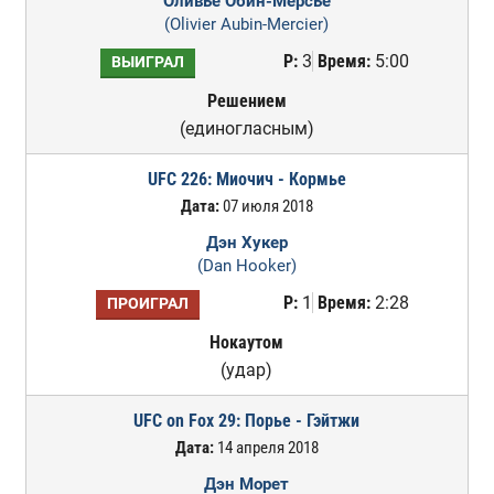
Оливье Обин-Мерсье
(Olivier Aubin-Mercier)
Р:
3
Время:
5:00
ВЫИГРАЛ
Решением
(единогласным)
UFC 226: Миочич - Кормье
Дата:
07 июля 2018
Дэн Хукер
(Dan Hooker)
Р:
1
Время:
2:28
ПРОИГРАЛ
Нокаутом
(удар)
UFC on Fox 29: Порье - Гэйтжи
Дата:
14 апреля 2018
Дэн Морет