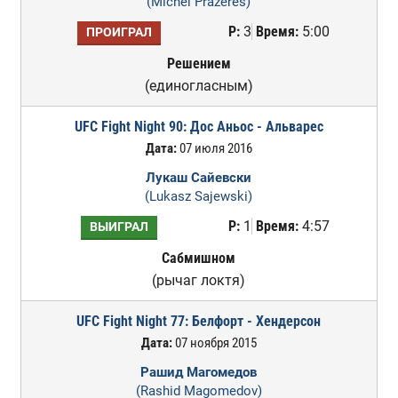
(Michel Prazeres)
Р:
3
Время:
5:00
ПРОИГРАЛ
Решением
(единогласным)
UFC Fight Night 90: Дос Аньос - Альварес
Дата:
07 июля 2016
Лукаш Сайевски
(Lukasz Sajewski)
Р:
1
Время:
4:57
ВЫИГРАЛ
Сабмишном
(рычаг локтя)
UFC Fight Night 77: Белфорт - Хендерсон
Дата:
07 ноября 2015
Рашид Магомедов
(Rashid Magomedov)