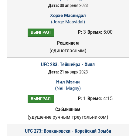
Дата:
08 апреля 2023
Хорхе Масвидал
(Jorge Masvidal)
Р:
3
Время:
5:00
ВЫИГРАЛ
Решением
(единогласным)
UFC 283: Тейшейра - Хилл
Дата:
21 января 2023
Нил Мэгни
(Neil Magny)
Р:
1
Время:
4:15
ВЫИГРАЛ
Сабмишном
(удушение ручным треугольником)
UFC 273: Волкановски - Корейский Зомби