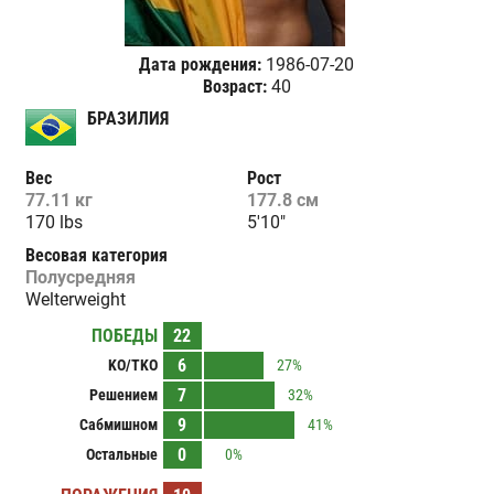
Дата рождения:
1986-07-20
Возраст:
40
БРАЗИЛИЯ
Вес
Рост
77.11 кг
177.8 см
170 lbs
5'10"
Весовая категория
Полусредняя
Welterweight
ПОБЕДЫ
22
6
KO/TKO
27%
7
Решением
32%
9
Сабмишном
41%
0
Остальные
0%