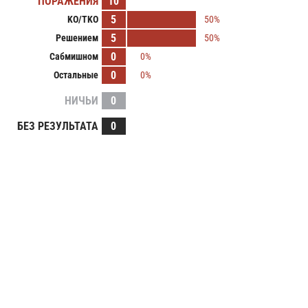
ПОРАЖЕНИЯ
10
5
KO/TKO
50%
5
Решением
50%
0
Сабмишном
0%
0
Остальные
0%
НИЧЬИ
0
БЕЗ РЕЗУЛЬТАТА
0