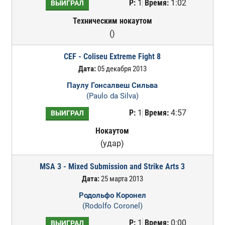
Р:
1
Время:
1:02
ВЫИГРАЛ
Техническим нокаутом
()
CEF - Coliseu Extreme Fight 8
Дата:
05 декабря 2013
Паулу Гонсалвеш Сильва
(Paulo da Silva)
Р:
1
Время:
4:57
ВЫИГРАЛ
Нокаутом
(удар)
MSA 3 - Mixed Submission and Strike Arts 3
Дата:
25 марта 2013
Родольфо Коронел
(Rodolfo Coronel)
Р:
1
Время:
0:00
ВЫИГРАЛ