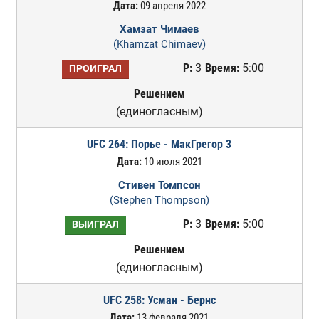
Дата:
09 апреля 2022
Хамзат Чимаев
(Khamzat Chimaev)
Р:
3
Время:
5:00
ПРОИГРАЛ
Решением
(единогласным)
UFC 264: Порье - МакГрегор 3
Дата:
10 июля 2021
Стивен Томпсон
(Stephen Thompson)
Р:
3
Время:
5:00
ВЫИГРАЛ
Решением
(единогласным)
UFC 258: Усман - Бернс
Дата:
13 февраля 2021