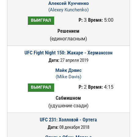
Алексей Кунченко
(Alexey Kunchenko)
Р:
3
Время:
5:00
ВЫИГРАЛ
Решением
(единогласным)
UFC Fight Night 150: Жакаре - Херманссон
Дата:
27 апреля 2019
Майк Дэвис
(Mike Davis)
Р:
2
Время:
4:15
ВЫИГРАЛ
Сабмишном
(удушение сзади)
UFC 231: Холловэй - Ортега
Дата:
08 декабря 2018