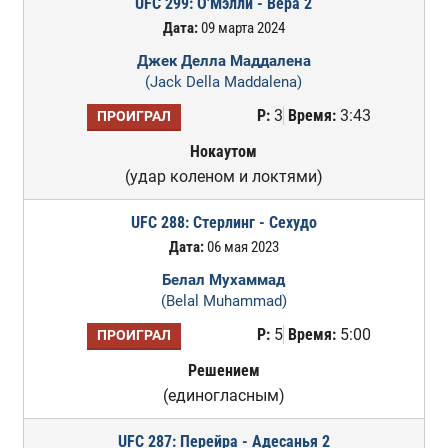
UFC 299: О'Мэлли - Вера 2
Дата:
09 марта 2024
Джек Делла Маддалена
(Jack Della Maddalena)
Р:
3
Время:
3:43
ПРОИГРАЛ
Нокаутом
(удар коленом и локтями)
UFC 288: Стерлинг - Сехудо
Дата:
06 мая 2023
Белал Мухаммад
(Belal Muhammad)
Р:
5
Время:
5:00
ПРОИГРАЛ
Решением
(единогласным)
UFC 287: Перейра - Адесанья 2