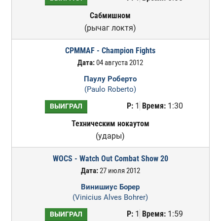
Сабмишном
(рычаг локтя)
CPMMAF - Champion Fights
Дата:
04 августа 2012
Паулу Роберто
(Paulo Roberto)
Р:
1
Время:
1:30
ВЫИГРАЛ
Техническим нокаутом
(удары)
WOCS - Watch Out Combat Show 20
Дата:
27 июля 2012
Винишиус Борер
(Vinicius Alves Bohrer)
Р:
1
Время:
1:59
ВЫИГРАЛ