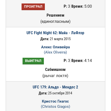
Р:
3
Время:
5:00
ПРОИГРАЛ
Решением
(единогласным)
UFC Fight Night 62: Майа - ЛаФлэр
Дата:
21 марта 2015
Алекс Оливейра
(Alex Oliveira)
Р:
3
Время:
4:14
ВЫИГРАЛ
Сабмишном
(рычаг локтя)
UFC 179: Альдо - Мендес 2
Дата:
25 октября 2014
Кристос Гиагос
(Christos Giagos)