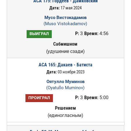
ACA 175: Гордеев - Дамковский
Дата:
17 мая 2024
Мусо Вистокадамов
(Muso Vistokadamov)
Р:
3
Время:
4:56
ВЫИГРАЛ
Сабмишном
(удушение сзади)
ACA 165: Дакаев - Батиста
Дата:
03 ноября 2023
Оятулло Муминов
(Oyatullo Muminov)
Р:
3
Время:
5:00
ПРОИГРАЛ
Решением
(единогласным)