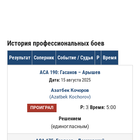
История профессиональных боев
Результат
Соперник
Событие / Судья
Р
Время
ACA 190: Гасанов – Арышев
Дата:
15 августа 2025
Азатбек Кочоров
(Azatbek Kochorov)
Р:
3
Время:
5:00
ПРОИГРАЛ
Решением
(единогласным)