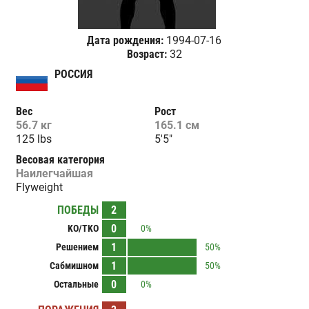
Дата рождения:
1994-07-16
Возраст:
32
РОССИЯ
Вес
Рост
56.7 кг
165.1 см
125 lbs
5'5"
Весовая категория
Наилегчайшая
Flyweight
ПОБЕДЫ
2
0
KO/TKO
0%
1
Решением
50%
1
Сабмишном
50%
0
Остальные
0%