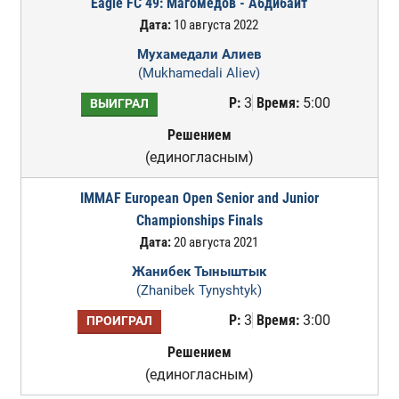
Eagle FC 49: Магомедов - Абдибаит
Дата:
10 августа 2022
Мухамедали Алиев
(Mukhamedali Aliev)
Р:
3
Время:
5:00
ВЫИГРАЛ
Решением
(единогласным)
IMMAF European Open Senior and Junior
Championships Finals
Дата:
20 августа 2021
Жанибек Тыныштык
(Zhanibek Tynyshtyk)
Р:
3
Время:
3:00
ПРОИГРАЛ
Решением
(единогласным)