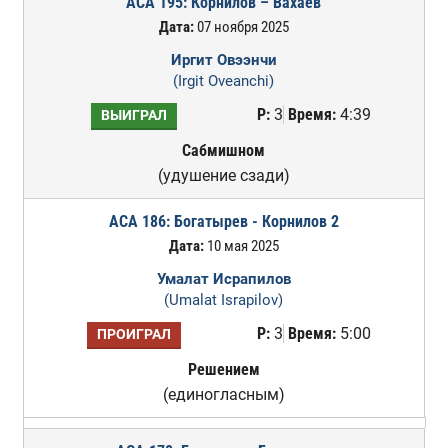
ACA 195: Корнилов – Вахаев
Дата:
07 ноября 2025
Иргит Овээнчи
(Irgit Oveanchi)
Р:
3
Время:
4:39
ВЫИГРАЛ
Сабмишном
(удушение сзади)
ACA 186: Богатырев - Корнилов 2
Дата:
10 мая 2025
Умалат Исрапилов
(Umalat Israpilov)
Р:
3
Время:
5:00
ПРОИГРАЛ
Решением
(единогласным)