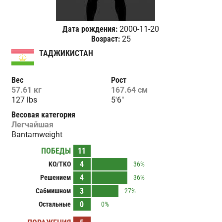
Дата рождения:
2000-11-20
Возраст:
25
ТАДЖИКИСТАН
Вес
Рост
57.61 кг
167.64 см
127 lbs
5'6"
Весовая категория
Легчайшая
Bantamweight
ПОБЕДЫ
11
4
KO/TKO
36%
4
Решением
36%
3
Сабмишном
27%
0
Остальные
0%