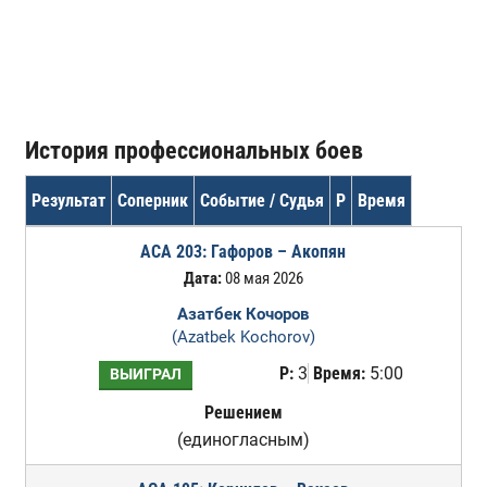
История профессиональных боев
Результат
Соперник
Событие / Судья
Р
Время
ACA 203: Гафоров – Акопян
Дата:
08 мая 2026
Азатбек Кочоров
(Azatbek Kochorov)
Р:
3
Время:
5:00
ВЫИГРАЛ
Решением
(единогласным)