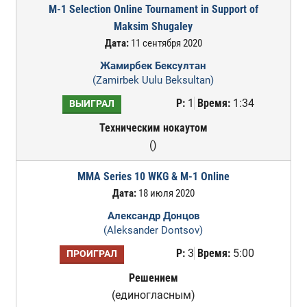
M-1 Selection Online Tournament in Support of
Maksim Shugaley
Дата:
11 сентября 2020
Жамирбек Бексултан
(Zamirbek Uulu Beksultan)
Р:
1
Время:
1:34
ВЫИГРАЛ
Техническим нокаутом
()
MMA Series 10 WKG & M-1 Online
Дата:
18 июля 2020
Александр Донцов
(Aleksander Dontsov)
Р:
3
Время:
5:00
ПРОИГРАЛ
Решением
(единогласным)