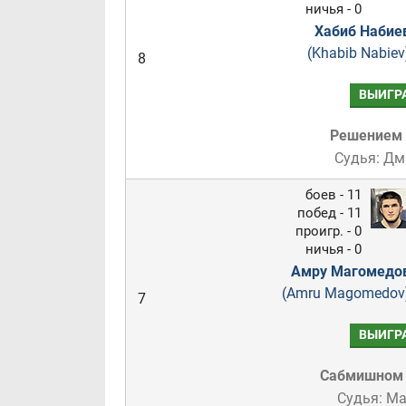
ничья - 0
Хабиб Набие
(Khabib Nabiev
8
ВЫИГР
Решением
Судья: Дм
боев - 11
побед - 11
проигр. - 0
ничья - 0
Амру Магомедо
(Amru Magomedov
7
ВЫИГР
Сабмишном
Судья: М