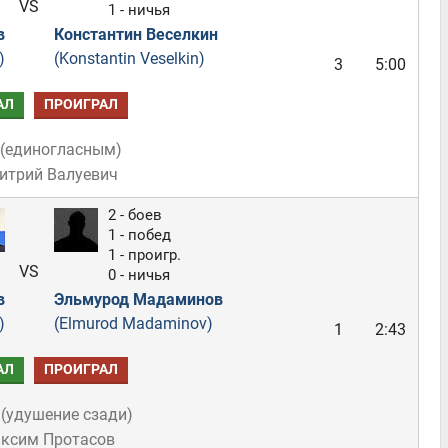
VS
1 - ничья
в
Константин Веселкин
)
(Konstantin Veselkin)
3
5:00
АЛ
ПРОИГРАЛ
(
единогласным
)
итрий Валуевич
2 - боев
1 - побед
1 - проигр.
VS
0 - ничья
в
Эльмурод Мадаминов
)
(Elmurod Madaminov)
1
2:43
АЛ
ПРОИГРАЛ
(
удушение сзади
)
аксим Протасов