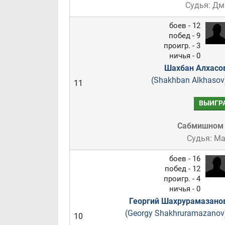
Судья: Дм
боев - 12
побед - 9
проигр. - 3
ничья - 0
Шахбан Алхасо
(Shakhban Alkhasov
11
ВЫИГР
Сабмишном
Судья: М
боев - 16
побед - 12
проигр. - 4
ничья - 0
Георгий Шахрурамазано
(Georgy Shakhruramazanov
10