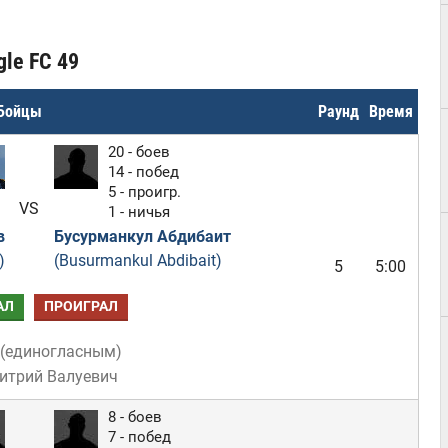
gle FC 49
Бойцы
Раунд
Время
20 - боев
14 - побед
5 - проигр.
VS
1 - ничья
в
Бусурманкул Абдибаит
)
(Busurmankul Abdibait)
5
5:00
АЛ
ПРОИГРАЛ
(
единогласным
)
итрий Валуевич
8 - боев
7 - побед