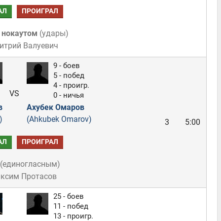
АЛ
ПРОИГРАЛ
 нокаутом
(
удары
)
итрий Валуевич
9 - боев
5 - побед
4 - проигр.
VS
0 - ничья
в
Ахубек Омаров
)
(Ahkubek Omarov)
3
5:00
АЛ
ПРОИГРАЛ
(
единогласным
)
аксим Протасов
25 - боев
11 - побед
13 - проигр.