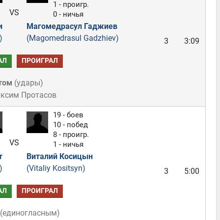
1 - проигр.
VS
0 - ничья
и
Магомедрасул Гаджиев
)
(Magomedrasul Gadzhiev)
3
3:09
АЛ
ПРОИГРАЛ
том
(
удары
)
аксим Протасов
19 - боев
10 - побед
8 - проигр.
VS
1 - ничья
т
Виталий Косицын
)
(Vitaliy Kositsyn)
3
5:00
АЛ
ПРОИГРАЛ
(
единогласным
)