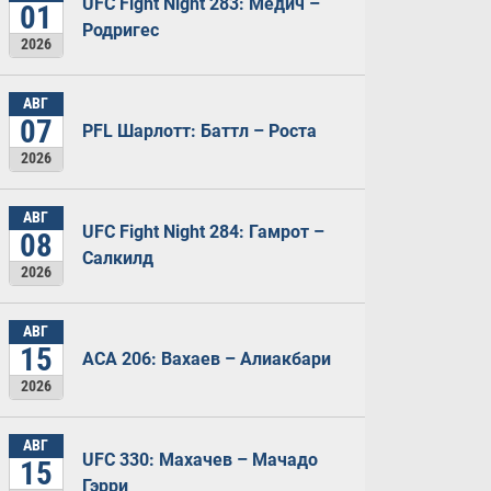
UFC Fight Night 283: Медич –
01
Родригес
2026
АВГ
07
PFL Шарлотт: Баттл – Роста
2026
АВГ
UFC Fight Night 284: Гамрот –
08
Салкилд
2026
АВГ
15
ACA 206: Вахаев – Алиакбари
2026
АВГ
UFC 330: Махачев – Мачадо
15
Гэрри