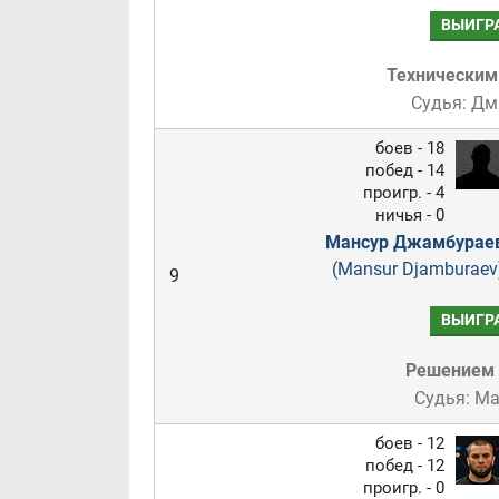
ВЫИГР
Техническим
Судья: Дм
боев - 18
побед - 14
проигр. - 4
ничья - 0
Мансур Джамбурае
(Mansur Djamburaev
9
ВЫИГР
Решением
Судья: М
боев - 12
побед - 12
проигр. - 0