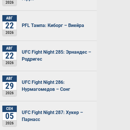
2026
АВГ
22
PFL Тампа: Киборг – Виейра
2026
АВГ
UFC Fight Night 285: Эрнандес –
22
Родригес
2026
АВГ
UFC Fight Night 286:
29
Нурмагомедов – Сонг
2026
СЕН
UFC Fight Night 287: Хукер –
05
Парнасс
2026