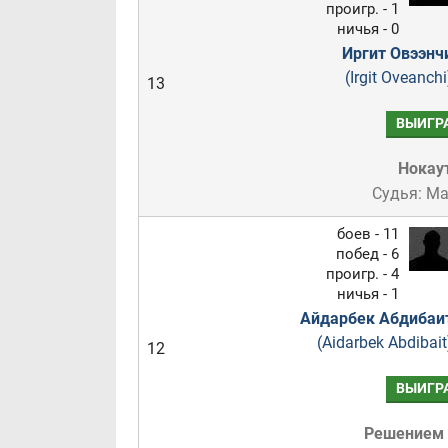
проигр. - 1
ничья - 0
Иргит Овээнч
(Irgit Oveanchi
13
ВЫИГР
Нокау
Судья: М
боев - 11
побед - 6
проигр. - 4
ничья - 1
Айдарбек Абдибаи
(Aidarbek Abdibait
12
ВЫИГР
Решением