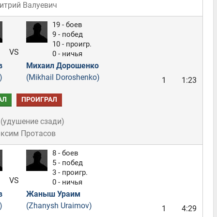
итрий Валуевич
19 - боев
9 - побед
10 - проигр.
VS
0 - ничья
в
Михаил Дорошенко
)
(Mikhail Doroshenko)
1
1:23
АЛ
ПРОИГРАЛ
(
удушение сзади
)
аксим Протасов
8 - боев
5 - побед
3 - проигр.
VS
0 - ничья
в
Жаныш Ураим
)
(Zhanysh Uraimov)
1
4:29