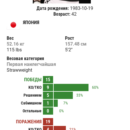
Дата рождения:
1983-10-19
Возраст:
42
ЯПОНИЯ
Вес
Рост
52.16 кг
157.48 см
115 lbs
5'2"
Весовая категория
Первая наилегчайшая
Strawweight
ПОБЕДЫ
15
9
KO/TKO
60%
5
Решением
33%
1
Сабмишном
7%
0
Остальные
0%
ПОРАЖЕНИЯ
19
4
KO/TKO
21%