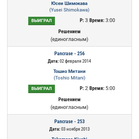
Юсеи Шимокава
(Yusei Shimokawa)
Р:
3
Время:
3:00
ВЫИГРАЛ
Решением
(единогласным)
Pancrase - 256
Дата:
02 февраля 2014
Тошио Митани
(Toshio Mitani)
Р:
2
Время:
5:00
ВЫИГРАЛ
Решением
(единогласным)
Pancrase - 253
Дата:
03 ноября 2013