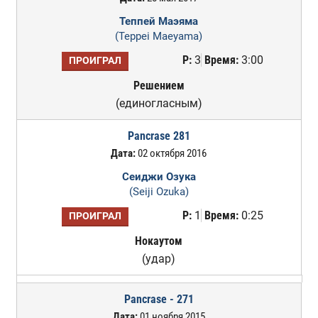
Теппей Маэяма
(Teppei Maeyama)
Р:
3
Время:
3:00
ПРОИГРАЛ
Решением
(единогласным)
Pancrase 281
Дата:
02 октября 2016
Сеиджи Озука
(Seiji Ozuka)
Р:
1
Время:
0:25
ПРОИГРАЛ
Нокаутом
(удар)
Pancrase - 271
Дата:
01 ноября 2015