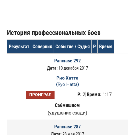
История профессиональных боев
Результат
Соперник
Событие / Судья
Р
Время
Pancrase 292
Дата:
10 декабря 2017
Рио Хатта
(Ryo Hatta)
Р:
2
Время:
1:17
ПРОИГРАЛ
Сабмишном
(удушение сзади)
Pancrase 287
Дата:
28 мая 2017