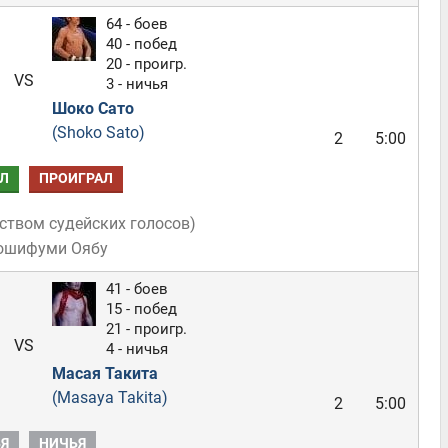
64 - боев
40 - побед
20 - проигр.
VS
3 - ничья
Шоко Сато
(Shoko Sato)
2
5:00
Л
ПРОИГРАЛ
ством судейских голосов
)
Йошифуми Оябу
41 - боев
15 - побед
21 - проигр.
VS
4 - ничья
Масая Такита
(Masaya Takita)
2
5:00
Я
НИЧЬЯ