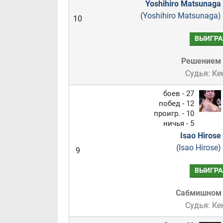
Yoshihiro Matsunaga
(Yoshihiro Matsunaga)
10
ВЫИГРА
Решением
Судья: Ке
боев - 27
побед - 12
проигр. - 10
ничья - 5
Isao Hirose
(Isao Hirose)
9
ВЫИГРА
Сабмишном
Судья: Ке