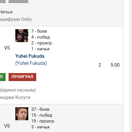
Ничья
Йошифуми Оябу
7 - боев
4 - побед
2 - проигр.
VS
1 - ничья
Yuhei Fukuda
(Yuhei Fukuda)
2
5:00
Л
ПРОИГРАЛ
(
единогласным
)
Кенджи Косуги
37 - боев
15 - побед
19 - проигр.
VS
3 - ничья