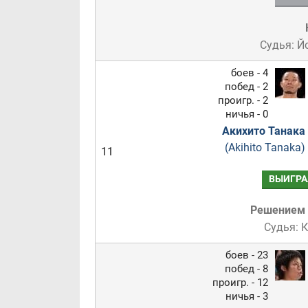
Судья: 
боев - 4
побед - 2
проигр. - 2
ничья - 0
Акихито Танака
(Akihito Tanaka)
11
ВЫИГРА
Решением
Судья: 
боев - 23
побед - 8
проигр. - 12
ничья - 3