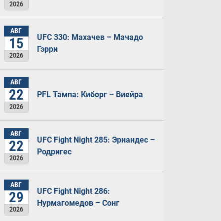
2026
АВГ
UFC 330: Махачев – Мачадо
15
Гэрри
2026
АВГ
22
PFL Тампа: Киборг – Виейра
2026
АВГ
UFC Fight Night 285: Эрнандес –
22
Родригес
2026
АВГ
UFC Fight Night 286:
29
Нурмагомедов – Сонг
2026