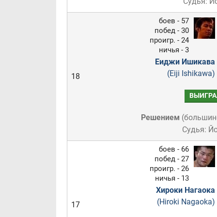
Судья: 
боев - 57
побед - 30
проигр. - 24
ничья - 3
Еиджи Ишикава
(Eiji Ishikawa)
18
ВЫИГРА
Решением
(
большин
Судья: Й
боев - 66
побед - 27
проигр. - 26
ничья - 13
Хироки Нагаока
(Hiroki Nagaoka)
17