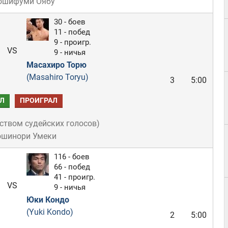
Йошифуми Оябу
30 - боев
11 - побед
9 - проигр.
VS
9 - ничья
Масахиро Торю
(Masahiro Toryu)
3
5:00
Л
ПРОИГРАЛ
ством судейских голосов
)
ошинори Умеки
116 - боев
66 - побед
41 - проигр.
VS
9 - ничья
Юки Кондо
(Yuki Kondo)
2
5:00