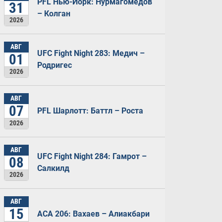
PFL Нью-Йорк: Нурмагомедов
31
– Колган
2026
АВГ
UFC Fight Night 283: Медич –
01
Родригес
2026
АВГ
07
PFL Шарлотт: Баттл – Роста
2026
АВГ
UFC Fight Night 284: Гамрот –
08
Салкилд
2026
АВГ
15
ACA 206: Вахаев – Алиакбари