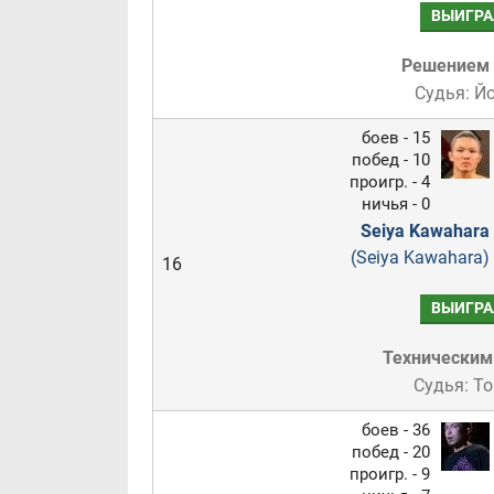
ВЫИГРА
Решением
Судья: Й
боев - 15
побед - 10
проигр. - 4
ничья - 0
Seiya Kawahara
(Seiya Kawahara)
16
ВЫИГРА
Техническим
Судья: Т
боев - 36
побед - 20
проигр. - 9