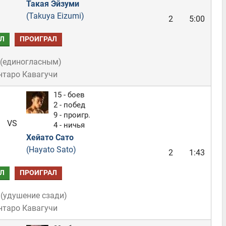
Такая Эйзуми
(Takuya Eizumi)
2
5:00
Л
ПРОИГРАЛ
(
единогласным
)
нтаро Кавагучи
15 - боев
2 - побед
9 - проигр.
VS
4 - ничья
Хейато Сато
(Hayato Sato)
2
1:43
Л
ПРОИГРАЛ
(
удушение сзади
)
нтаро Кавагучи