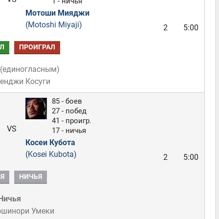
1 - ничья
Мотоши Мияджи
(Motoshi Miyaji)
2
5:00
Л
ПРОИГРАЛ
(
единогласным
)
Кенджи Косуги
85 - боев
27 - побед
41 - проигр.
VS
17 - ничья
Косеи Кубота
(Kosei Kubota)
2
5:00
Я
НИЧЬЯ
Ничья
ошинори Умеки