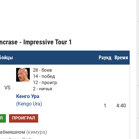
crase - Impressive Tour 1
Бойцы
Раунд
Время
28 - боев
14 - побед
12 - проигр.
VS
2 - ничья
Кенго Ура
(Kengo Ura)
1
4:40
Л
ПРОИГРАЛ
сабмишном
(
кимура
)