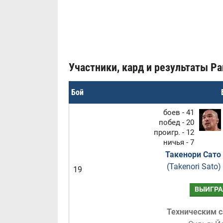
Участники, кард и результаты Pan
Бой
боев - 41
побед - 20
проигр. - 12
ничья - 7
Такенори Сато
(Takenori Sato)
19
ВЫИГРА
Техническим 