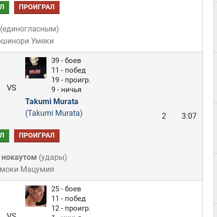
Л
ПРОИГРАЛ
(
единогласным
)
ошинори Умеки
39 - боев
11 - побед
19 - проигр.
VS
9 - ничья
Takumi Murata
(Takumi Murata)
2
3:07
Л
ПРОИГРАЛ
 нокаутом
(
удары
)
омоки Мацумия
25 - боев
11 - побед
12 - проигр.
VS