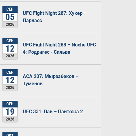
СЕН
UFC Fight Night 287: Хукер –
05
Парнасс
2026
СЕН
UFC Fight Night 288 – Noche UFC
12
4: Родригес - Сильва
2026
СЕН
ACA 207: Мырзабеков –
12
Туменов
2026
СЕН
19
UFC 331: Ван – Пантожа 2
2026
ОКТ