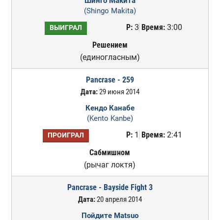
Шинго Макита
(Shingo Makita)
Р:
3
Время:
3:00
ВЫИГРАЛ
Решением
(единогласным)
Pancrase - 259
Дата:
29 июня 2014
Кендо Канабе
(Kento Kanbe)
Р:
1
Время:
2:41
ПРОИГРАЛ
Сабмишном
(рычаг локтя)
Pancrase - Bayside Fight 3
Дата:
20 апреля 2014
Пойдите Matsuo