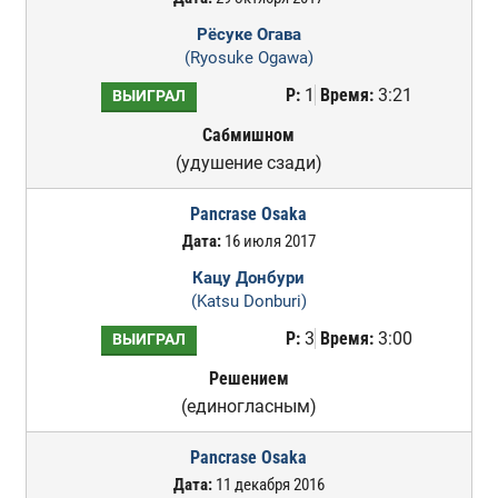
Рёсуке Огава
(Ryosuke Ogawa)
Р:
1
Время:
3:21
ВЫИГРАЛ
Сабмишном
(удушение сзади)
Pancrase Osaka
Дата:
16 июля 2017
Кацу Донбури
(Katsu Donburi)
Р:
3
Время:
3:00
ВЫИГРАЛ
Решением
(единогласным)
Pancrase Osaka
Дата:
11 декабря 2016