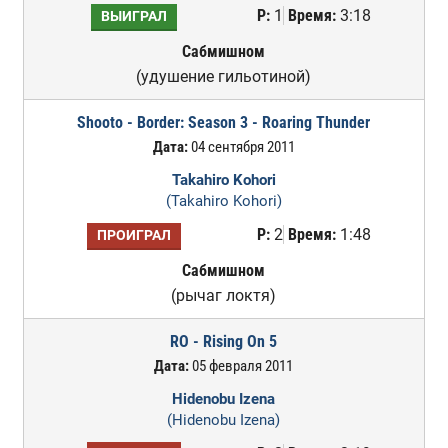
Р:
1
Время:
3:18
ВЫИГРАЛ
Сабмишном
(удушение гильотиной)
Shooto - Border: Season 3 - Roaring Thunder
Дата:
04 сентября 2011
Takahiro Kohori
(Takahiro Kohori)
Р:
2
Время:
1:48
ПРОИГРАЛ
Сабмишном
(рычаг локтя)
RO - Rising On 5
Дата:
05 февраля 2011
Hidenobu Izena
(Hidenobu Izena)