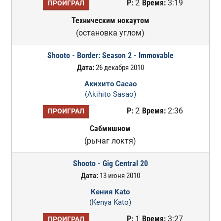
Р:
2
Время:
3:19
ПРОИГРАЛ
Техническим нокаутом
(остановка углом)
Shooto - Border: Season 2 - Immovable
Дата:
26 декабря 2010
Акихито Сасао
(Akihito Sasao)
Р:
2
Время:
2:36
ПРОИГРАЛ
Сабмишном
(рычаг локтя)
Shooto - Gig Central 20
Дата:
13 июня 2010
Кения Kato
(Kenya Kato)
Р:
1
Время:
3:27
ПРОИГРАЛ