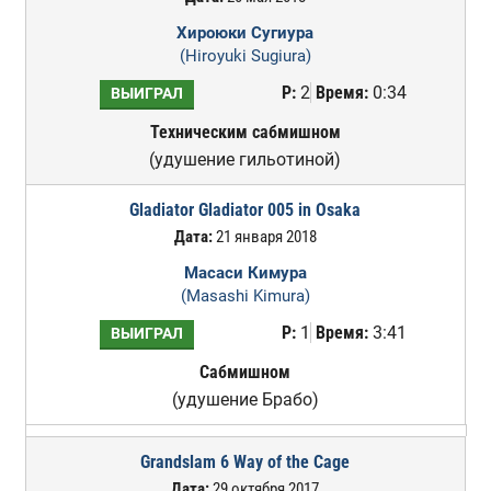
Хироюки Сугиура
(Hiroyuki Sugiura)
Р:
2
Время:
0:34
ВЫИГРАЛ
Техническим сабмишном
(удушение гильотиной)
Gladiator Gladiator 005 in Osaka
Дата:
21 января 2018
Масаси Кимура
(Masashi Kimura)
Р:
1
Время:
3:41
ВЫИГРАЛ
Сабмишном
(удушение Брабо)
Grandslam 6 Way of the Cage
Дата:
29 октября 2017