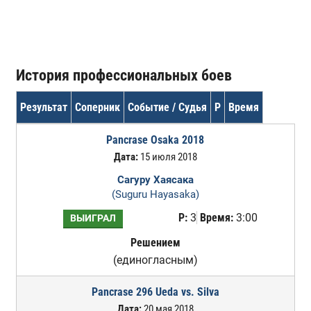
История профессиональных боев
Результат
Соперник
Событие / Судья
Р
Время
Pancrase Osaka 2018
Дата:
15 июля 2018
Сагуру Хаясака
(Suguru Hayasaka)
Р:
3
Время:
3:00
ВЫИГРАЛ
Решением
(единогласным)
Pancrase 296 Ueda vs. Silva
Дата:
20 мая 2018