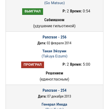
(Go Matsuo)
Р:
2
Время:
0:54
ВЫИГРАЛ
Сабмишном
(удушение гильотиной)
Pancrase - 256
Дата:
02 февраля 2014
Такая Эйзуми
(Takuya Eizumi)
Р:
2
Время:
5:00
ПРОИГРАЛ
Решением
(единогласным)
Pancrase - 254
Дата:
07 декабря 2013
Генерал Икеда