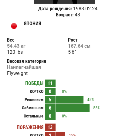
Дата рождения:
1983-02-24
Возраст:
43
ЯПОНИЯ
Вес
Рост
54.43 кг
167.64 см
120 lbs
5'6"
Весовая категория
Наилегчайшая
Flyweight
ПОБЕДЫ
11
0
KO/TKO
0%
5
Решением
45%
6
Сабмишном
55%
0
Остальные
0%
ПОРАЖЕНИЯ
13
2
KO/TKO
15%