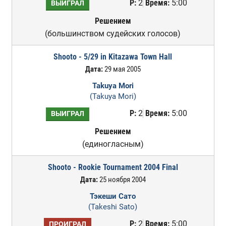
Р:
2
Время:
5:00
ВЫИГРАЛ
Решением
(большинством судейских голосов)
Shooto - 5/29 in Kitazawa Town Hall
Дата:
29 мая 2005
Takuya Mori
(Takuya Mori)
Р:
2
Время:
5:00
ВЫИГРАЛ
Решением
(единогласным)
Shooto - Rookie Tournament 2004 Final
Дата:
25 ноября 2004
Тэкеши Сато
(Takeshi Sato)
Р:
2
Время:
5:00
ПРОИГРАЛ