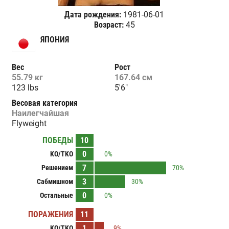
Дата рождения:
1981-06-01
Возраст:
45
ЯПОНИЯ
Вес
Рост
55.79 кг
167.64 см
123 lbs
5'6"
Весовая категория
Наилегчайшая
Flyweight
ПОБЕДЫ
10
0
KO/TKO
0%
7
Решением
70%
3
Сабмишном
30%
0
Остальные
0%
ПОРАЖЕНИЯ
11
1
KO/TKO
9%