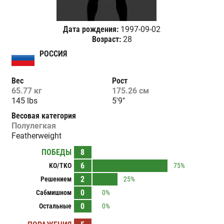
Дата рождения:
1997-09-02
Возраст:
28
РОССИЯ
Вес
Рост
65.77 кг
175.26 см
145 lbs
5'9"
Весовая категория
Полулегкая
Featherweight
ПОБЕДЫ
8
6
KO/TKO
75%
2
Решением
25%
0
Сабмишном
0%
0
Остальные
0%