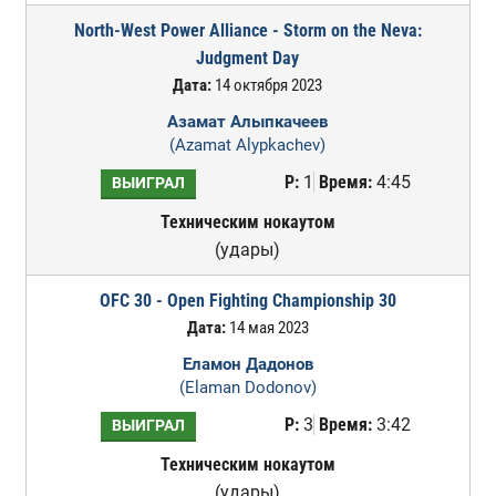
North-West Power Alliance - Storm on the Neva:
Judgment Day
Дата:
14 октября 2023
Азамат Алыпкачеев
(Azamat Alypkachev)
Р:
1
Время:
4:45
ВЫИГРАЛ
Техническим нокаутом
(удары)
OFC 30 - Open Fighting Championship 30
Дата:
14 мая 2023
Еламон Дадонов
(Elaman Dodonov)
Р:
3
Время:
3:42
ВЫИГРАЛ
Техническим нокаутом
(удары)