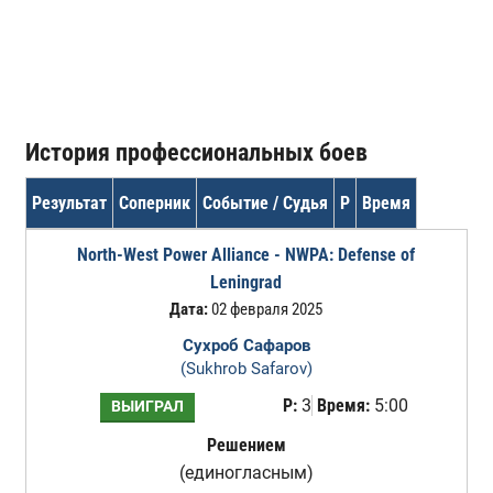
История профессиональных боев
Результат
Соперник
Событие / Судья
Р
Время
North-West Power Alliance - NWPA: Defense of
Leningrad
Дата:
02 февраля 2025
Сухроб Сафаров
(Sukhrob Safarov)
Р:
3
Время:
5:00
ВЫИГРАЛ
Решением
(единогласным)