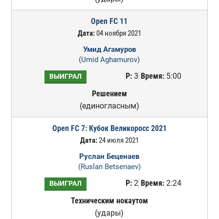
Open FC 11
Дата:
04 ноября 2021
Умид Агамуров
(Umid Aghamurov)
Р:
3
Время:
5:00
ВЫИГРАЛ
Решением
(единогласным)
Open FC 7: Кубок Великоросс 2021
Дата:
24 июля 2021
Руслан Беценаев
(Ruslan Betsenaev)
Р:
2
Время:
2:24
ВЫИГРАЛ
Техническим нокаутом
(удары)