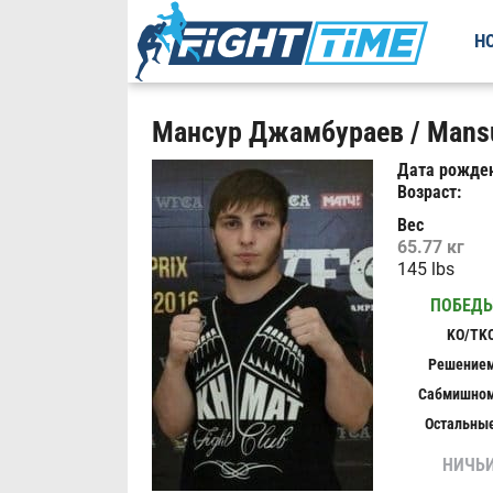
Н
Мансур Джамбураев / Mansu
Дата рожден
Возраст:
Вес
65.77 кг
145 lbs
ПОБЕД
KO/TK
Решение
Сабмишно
Остальны
НИЧЬ