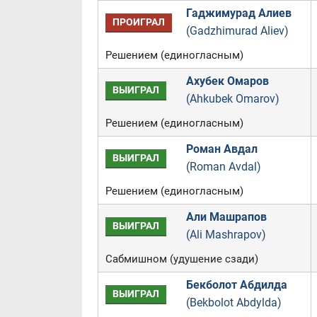
Гаджимурад Алиев
ПРОИГРАЛ
(Gadzhimurad Aliev)
Решением (единогласным)
Ахубек Омаров
ВЫИГРАЛ
(Ahkubek Omarov)
Решением (единогласным)
Роман Авдал
ВЫИГРАЛ
(Roman Avdal)
Решением (единогласным)
Али Машрапов
ВЫИГРАЛ
(Ali Mashrapov)
Сабмишном (удушение сзади)
Бекболот Абдилда
ВЫИГРАЛ
(Bekbolot Abdylda)