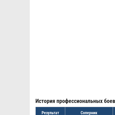
История профессиональных бое
Результат
Соперник