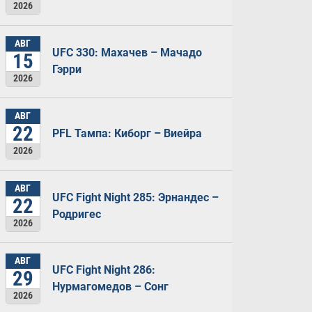
2026
АВГ
UFC 330: Махачев – Мачадо
15
Гэрри
2026
АВГ
22
PFL Тампа: Киборг – Виейра
2026
АВГ
UFC Fight Night 285: Эрнандес –
22
Родригес
2026
АВГ
UFC Fight Night 286:
29
Нурмагомедов – Сонг
2026