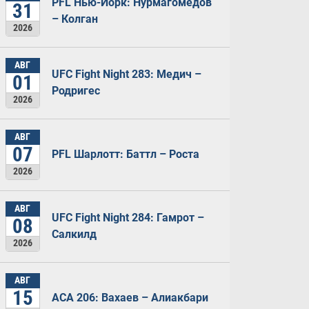
PFL Нью-Йорк: Нурмагомедов
31
– Колган
2026
АВГ
UFC Fight Night 283: Медич –
01
Родригес
2026
АВГ
07
PFL Шарлотт: Баттл – Роста
2026
АВГ
UFC Fight Night 284: Гамрот –
08
Салкилд
2026
АВГ
15
ACA 206: Вахаев – Алиакбари