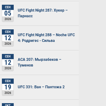
СЕН
UFC Fight Night 287: Хукер –
05
Парнасс
2026
СЕН
UFC Fight Night 288 – Noche UFC
12
4: Родригес - Сильва
2026
СЕН
ACA 207: Мырзабеков –
12
Туменов
2026
СЕН
19
UFC 331: Ван – Пантожа 2
2026
ОКТ