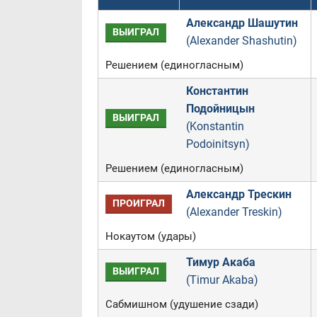
Александр Шашутин
ВЫИГРАЛ
(Alexander Shashutin)
Решением (единогласным)
Константин
Подойницын
ВЫИГРАЛ
(Konstantin
Podoinitsyn)
Решением (единогласным)
Александр Трескин
ПРОИГРАЛ
(Alexander Treskin)
Нокаутом (удары)
Тимур Акаба
ВЫИГРАЛ
(Timur Akaba)
Сабмишном (удушение сзади)