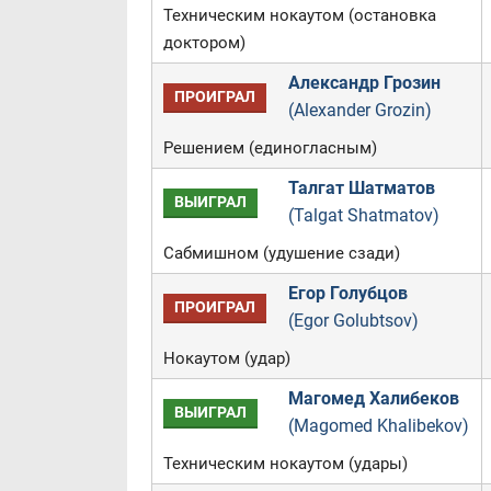
Техническим нокаутом (остановка
доктором)
Александр Грозин
ПРОИГРАЛ
(Alexander Grozin)
Решением (единогласным)
Талгат Шатматов
ВЫИГРАЛ
(Talgat Shatmatov)
Сабмишном (удушение сзади)
Егор Голубцов
ПРОИГРАЛ
(Egor Golubtsov)
Нокаутом (удар)
Магомед Халибеков
ВЫИГРАЛ
(Magomed Khalibekov)
Техническим нокаутом (удары)