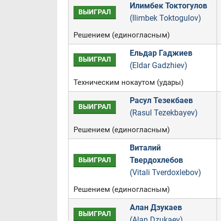
Илимбек Токтогулов
ВЫИГРАЛ
(Ilimbek Toktogulov)
Решением (единогласным)
Ельдар Гаджиев
ВЫИГРАЛ
(Eldar Gadzhiev)
Техническим нокаутом (удары)
Расул Тезекбаев
ВЫИГРАЛ
(Rasul Tezekbayev)
Решением (единогласным)
Виталий
Твердохлебов
ВЫИГРАЛ
(Vitali Tverdoxlebov)
Решением (единогласным)
Алан Дзукаев
ВЫИГРАЛ
(Alan Dzukaev)