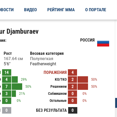
ОВОСТИ
ВИДЕО
РЕЙТИНГ ММА
О ПОРТАЛЕ
r Djamburaev
РОССИЯ
ия:
Рост
Весовая категория
167.64 см
Полулегкая
5'6"
Featherweight
Ы
14
ПОРАЖЕНИЯ
4
4
2
O
29%
KO/TKO
50%
7
2
м
50%
Решением
50%
3
0
м
21%
Сабмишном
0%
0
0
е
0%
Остальные
0%
И
0
БЕЗ РЕЗУЛЬТАТА
0