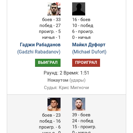
боев - 33
16 - боев
побед - 27
10 - побед
проигр. - 5
6 - проигр.
ничья - 1
0 - ничья
Гаджи Рабаданов
Майкл Дуфорт
(Gadzhi Rabadanov)
(Michael Dufort)
ВЫИГРАЛ
ПРОИГРАЛ
Раунд: 2
Время: 1:51
Нокаутом
(
удары
)
Судья: Крис Мигночи
39 - боев
боев - 23
24 - побед
побед - 16
15 - проигр.
проигр. - 6
0 - ничья