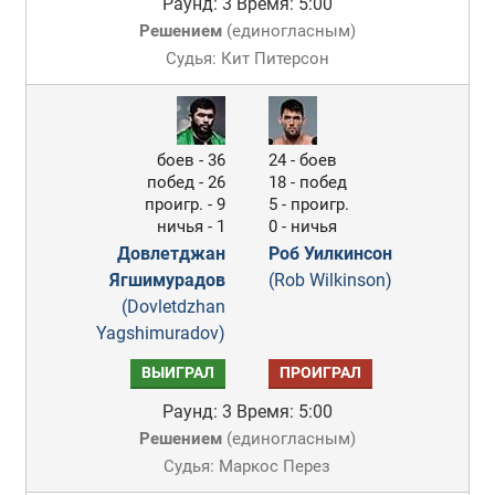
Раунд: 3
Время: 5:00
Решением
(
единогласным
)
Судья: Кит Питерсон
боев - 36
24 - боев
побед - 26
18 - побед
проигр. - 9
5 - проигр.
ничья - 1
0 - ничья
Довлетджан
Роб Уилкинсон
Ягшимурадов
(Rob Wilkinson)
(Dovletdzhan
Yagshimuradov)
ВЫИГРАЛ
ПРОИГРАЛ
Раунд: 3
Время: 5:00
Решением
(
единогласным
)
Судья: Маркос Перез