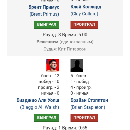
ничья - 0
Клей Коллард
Брент Примус
(Clay Collard)
(Brent Primus)
ВЫИГРАЛ
ПРОИГРАЛ
Раунд: 3
Время: 5:00
Решением
(
единогласным
)
Судья: Кит Питерсон
боев - 12
5 - боев
побед - 10
1 - побед
проигр. - 2
4 - проигр.
ничья - 0
0 - ничья
Биаджио Али Уолш
Брайан Стэплтон
(Biaggio Ali Walsh)
(Brian Stapleton)
ВЫИГРАЛ
ПРОИГРАЛ
Раунд: 1
Время: 0:55