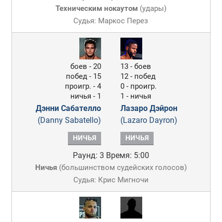
Техническим нокаутом
(
удары
)
Судья: Маркос Перез
боев - 20
13 - боев
побед - 15
12 - побед
проигр. - 4
0 - проигр.
ничья - 1
1 - ничья
Дэнни Сабателло
Лазаро Дэйрон
(Danny Sabatello)
(Lazaro Dayron)
НИЧЬЯ
НИЧЬЯ
Раунд: 3
Время: 5:00
Ничья
(
большинством судейских голосов
)
Судья: Крис Мигночи