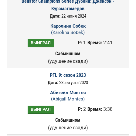
Bellator Champions Series Дублин: Джексон -
Курамагомедов
Дата:
22 июня 2024
Каролина Собек
(Karolina Sobek)
Р:
1
Время:
2:41
ВЫИГРАЛ
Сабмишном
(удушение сзади)
PFL 9: сезон 2023
Дата:
23 августа 2023
Абигейл Монтес
(Abigail Montes)
Р:
2
Время:
3:38
ВЫИГРАЛ
Сабмишном
(удушение сзади)