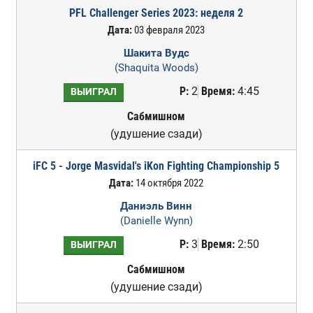
PFL Challenger Series 2023: неделя 2
Дата:
03 февраля 2023
Шакита Вудс
(Shaquita Woods)
Р:
2
Время:
4:45
ВЫИГРАЛ
Сабмишном
(удушение сзади)
iFC 5 - Jorge Masvidal's iKon Fighting Championship 5
Дата:
14 октября 2022
Даниэль Винн
(Danielle Wynn)
Р:
3
Время:
2:50
ВЫИГРАЛ
Сабмишном
(удушение сзади)