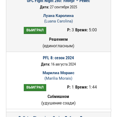
UFC Fight Night 260: Улберг – Рейес
Дата:
27 сентября 2025
Луана Каролина
(Luana Carolina)
Р:
3
Время:
5:00
ВЫИГРАЛ
Решением
(единогласным)
PFL 8: сезон 2024
Дата:
16 августа 2024
Марилиа Мораис
(Marilia Morais)
Р:
1
Время:
1:44
ВЫИГРАЛ
Сабмишном
(удушение сзади)