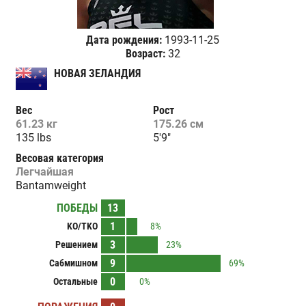
Дата рождения:
1993-11-25
Возраст:
32
НОВАЯ ЗЕЛАНДИЯ
Вес
Рост
61.23 кг
175.26 см
135 lbs
5'9"
Весовая категория
Легчайшая
Bantamweight
ПОБЕДЫ
13
1
KO/TKO
8%
3
Решением
23%
9
Сабмишном
69%
0
Остальные
0%