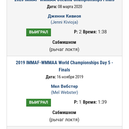
Дата:
08 марта 2020
Дженни Кивиоя
(Jenni Kivioja)
Р:
2
Время:
1:38
ВЫИГРАЛ
Сабмишном
(рычаг локтя)
2019 IMMAF-WMMAA World Championships Day 5 -
Finals
Дата:
16 ноября 2019
Мел Вебстер
(Mel Webster)
Р:
1
Время:
1:39
ВЫИГРАЛ
Сабмишном
(рычаг локтя)