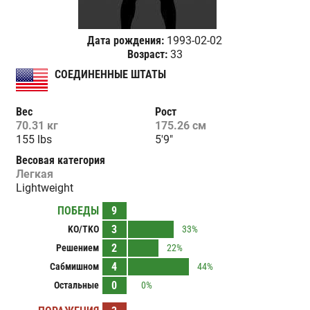
Дата рождения:
1993-02-02
Возраст:
33
СОЕДИНЕННЫЕ ШТАТЫ
Вес
Рост
70.31 кг
175.26 см
155 lbs
5'9"
Весовая категория
Легкая
Lightweight
ПОБЕДЫ
9
3
KO/TKO
33%
2
Решением
22%
4
Сабмишном
44%
0
Остальные
0%