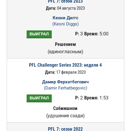
PFL 7: сезон 2023
Дата:
04 августа 2023
Кеони Диггс
(Keoni Diggs)
Р:
3
Время:
5:00
ВЫИГРАЛ
Решением
(единогласным)
PFL Challenger Series 2023: неделя 4
Дата:
17 февраля 2023
Дамир Ферхатбегович
(Damir Ferhatbegovic)
Р:
2
Время:
1:53
ВЫИГРАЛ
Сабмишном
(удушение сзади)
PFL 7: сезон 2022