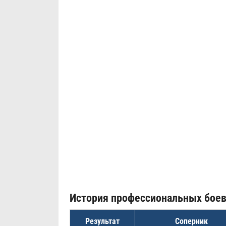
История профессиональных бое
Результат
Соперник