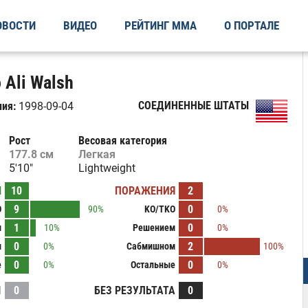
ОВОСТИ
ВИДЕО
РЕЙТИНГ ММА
О ПОРТАЛЕ
 Ali Walsh
СОЕДИНЕННЫЕ ШТАТЫ
ия:
1998-09-04
Рост
Весовая категория
177.8 см
Легкая
5'10"
Lightweight
Ы
10
ПОРАЖЕНИЯ
2
9
0
O
90%
KO/TKO
0%
1
0
м
10%
Решением
0%
0
2
м
0%
Сабмишном
100%
0
0
е
0%
Остальные
0%
И
0
БЕЗ РЕЗУЛЬТАТА
0