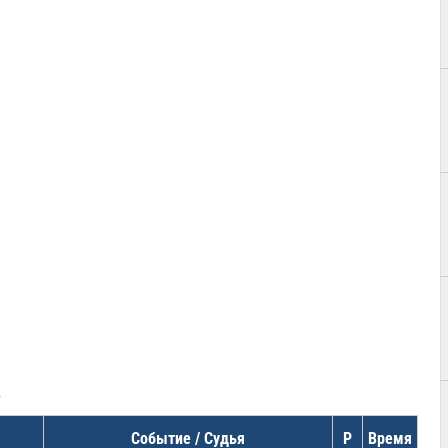
в
Событие / Судья
Р
Время