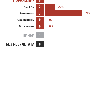
ПОРАЖЕНИЯ
9
2
KO/TKO
22%
7
Решением
78%
0
Сабмишном
0%
0
Остальные
0%
НИЧЬИ
1
БЕЗ РЕЗУЛЬТАТА
0