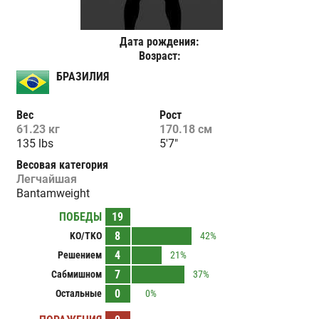
Дата рождения:
Возраст:
БРАЗИЛИЯ
Вес
Рост
61.23 кг
170.18 см
135 lbs
5'7"
Весовая категория
Легчайшая
Bantamweight
ПОБЕДЫ
19
8
KO/TKO
42%
4
Решением
21%
7
Сабмишном
37%
0
Остальные
0%