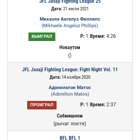
JFL Jasaji Fighting League 25
Дата:
21 июля 2021
Михаэле Ангелуз Филлипс
(Mikhaele Angeluz Phillips)
Р:
1
Время:
4:26
ВЫИГРАЛ
Нокаутом
()
JFL Jasaji Fighting League: Fight Night Vol. 11
Дата:
14 ноября 2020
Адонильтон Матос
(Adonilton Matos)
Р:
1
Время:
2:37
ПРОИГРАЛ
Сабмишном
(рычаг локтя)
BFL BFL 1