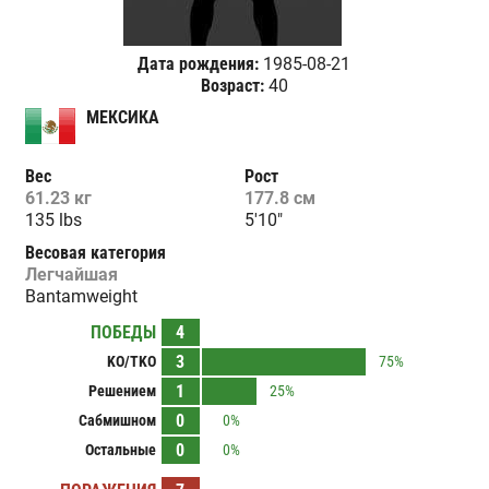
Дата рождения:
1985-08-21
Возраст:
40
МЕКСИКА
Вес
Рост
61.23 кг
177.8 см
135 lbs
5'10"
Весовая категория
Легчайшая
Bantamweight
ПОБЕДЫ
4
3
KO/TKO
75%
1
Решением
25%
0
Сабмишном
0%
0
Остальные
0%