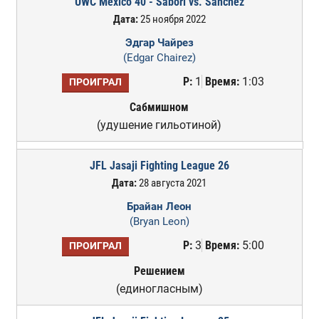
UWC Mexico 40 - Sabori vs. Sanchez
Дата:
25 ноября 2022
Эдгар Чайрез
(Edgar Chairez)
Р:
1
Время:
1:03
ПРОИГРАЛ
Сабмишном
(удушение гильотиной)
JFL Jasaji Fighting League 26
Дата:
28 августа 2021
Брайан Леон
(Bryan Leon)
Р:
3
Время:
5:00
ПРОИГРАЛ
Решением
(единогласным)