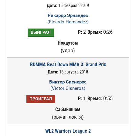
Дата:
16 февраля 2019
Рикардо Эрнандес
(Ricardo Hernandez)
Р:
2
Время:
0:26
ВЫИГРАЛ
Нокаутом
(удар)
BDMMA Beat Down MMA 3: Grand Prix
Дата:
18 августа 2018
Виктор Сиснерос
(Victor Cisneros)
Р:
1
Время:
0:55
ПРОИГРАЛ
Сабмишном
(рычаг локтя)
WL2 Warriors League 2