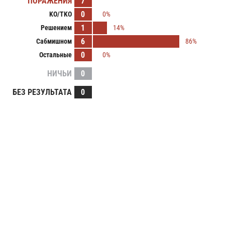
ПОРАЖЕНИЯ
7
0
KO/TKO
0%
1
Решением
14%
6
Сабмишном
86%
0
Остальные
0%
НИЧЬИ
0
БЕЗ РЕЗУЛЬТАТА
0