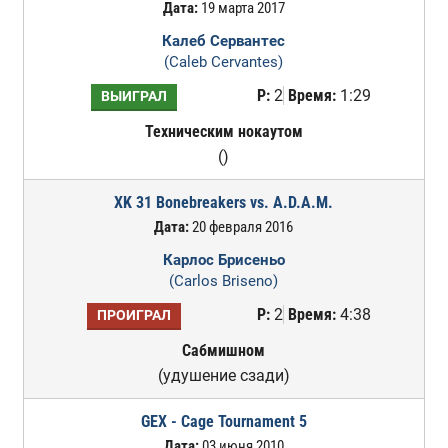
Дата:
19 марта 2017
Калеб Сервантес
(Caleb Cervantes)
Р:
2
Время:
1:29
ВЫИГРАЛ
Техническим нокаутом
()
XK 31 Bonebreakers vs. A.D.A.M.
Дата:
20 февраля 2016
Карлос Брисеньо
(Carlos Briseno)
Р:
2
Время:
4:38
ПРОИГРАЛ
Сабмишном
(удушение сзади)
GEX - Cage Tournament 5
Дата:
03 июня 2010