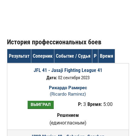
История профессиональных боев
Результат
Соперник
Событие / Судья
Р
Время
JFL 41 - Jasaji Fighting League 41
Дата:
02 сентября 2023
Рикардо Рамирес
(Ricardo Ramirez)
Р:
3
Время:
5:00
ВЫИГРАЛ
Решением
(единогласным)