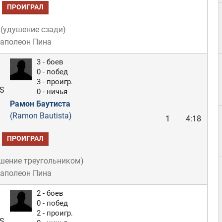
ПРОИГРАЛ
(
удушение сзади
)
Наполеон Пина
3 - боев
0 - побед
3 - проигр.
S
0 - ничья
Рамон Баутиста
(Ramon Bautista)
1
4:18
ПРОИГРАЛ
шение треугольником
)
Наполеон Пина
2 - боев
0 - побед
2 - проигр.
S