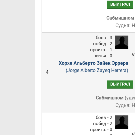
ВЫИГРАЛ
Сабмишном
Судья: 
боев - 3
побед - 2
проигр. - 1
V
ничья - 0
Хорхе Альберто Зайек Эррера
(Jorge Alberto Zayeq Herrera)
4
ВЫИГРАЛ
Сабмишном
(
уду
Судья: 
боев - 2
побед - 2
проигр. - 0
V