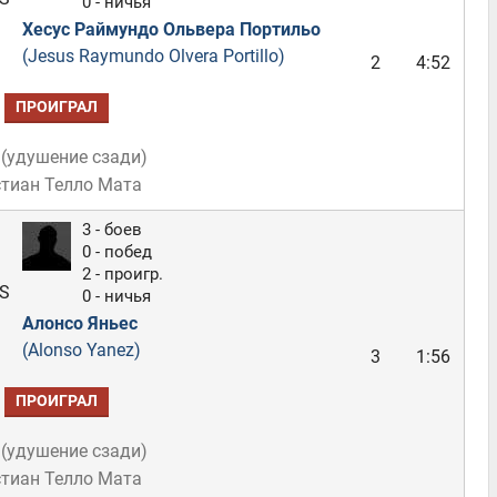
0 - ничья
Хесус Раймундо Ольвера Портильо
(Jesus Raymundo Olvera Portillo)
2
4:52
ПРОИГРАЛ
(
удушение сзади
)
стиан Телло Мата
3 - боев
0 - побед
2 - проигр.
S
0 - ничья
Алонсо Яньес
(Alonso Yanez)
3
1:56
ПРОИГРАЛ
(
удушение сзади
)
стиан Телло Мата