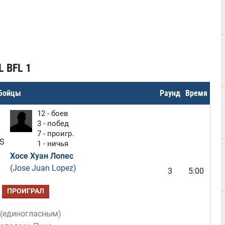
L BFL 1
Бойцы
Раунд
Время
12 - боев
3 - побед
7 - проигр.
S
1 - ничья
Хосе Хуан Лопес
(Jose Juan Lopez)
3
5:00
ПРОИГРАЛ
(
единогласным
)