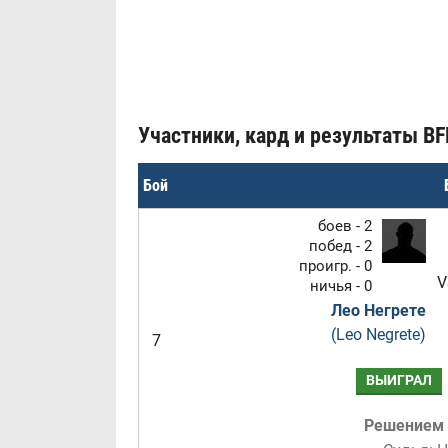
Участники, кард и результаты BF
Бой
боев - 2
побед - 2
проигр. - 0
V
ничья - 0
Лео Негрете
(Leo Negrete)
7
ВЫИГРАЛ
Решением