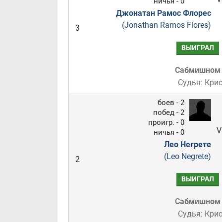
ничья - 0
Джонатан Рамос Флорес
(Jonathan Ramos Flores)
3
ВЫИГРАЛ
Сабмишном
Судья: Кри
боев - 2
побед - 2
проигр. - 0
V
ничья - 0
Лео Негрете
(Leo Negrete)
2
ВЫИГРАЛ
Сабмишном
Судья: Кри