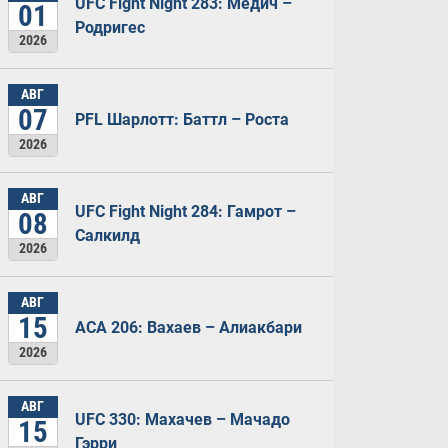
UFC Fight Night 283: Медич –
01
Родригес
2026
АВГ
07
PFL Шарлотт: Баттл – Роста
2026
АВГ
UFC Fight Night 284: Гамрот –
08
Салкилд
2026
АВГ
15
ACA 206: Вахаев – Алиакбари
2026
АВГ
UFC 330: Махачев – Мачадо
15
Гэрри