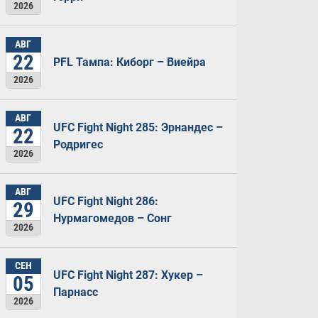
2026
АВГ
22
PFL Тампа: Киборг – Виейра
2026
АВГ
UFC Fight Night 285: Эрнандес –
22
Родригес
2026
АВГ
UFC Fight Night 286:
29
Нурмагомедов – Сонг
2026
СЕН
UFC Fight Night 287: Хукер –
05
Парнасс
2026