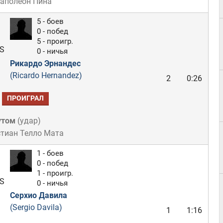
Наполеон Пина
5 - боев
0 - побед
5 - проигр.
S
0 - ничья
Рикардо Эрнандес
(Ricardo Hernandez)
2
0:26
ПРОИГРАЛ
утом
(
удар
)
стиан Телло Мата
1 - боев
0 - побед
1 - проигр.
S
0 - ничья
Серхио Давила
(Sergio Davila)
1
1:16