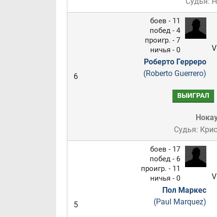
Судья: 
боев - 11
побед - 4
проигр. - 7
V
ничья - 0
Роберто Герреро
(Roberto Guerrero)
6
ВЫИГРАЛ
Нока
Судья: Кри
боев - 17
побед - 6
проигр. - 11
V
ничья - 0
Пол Маркес
(Paul Marquez)
5