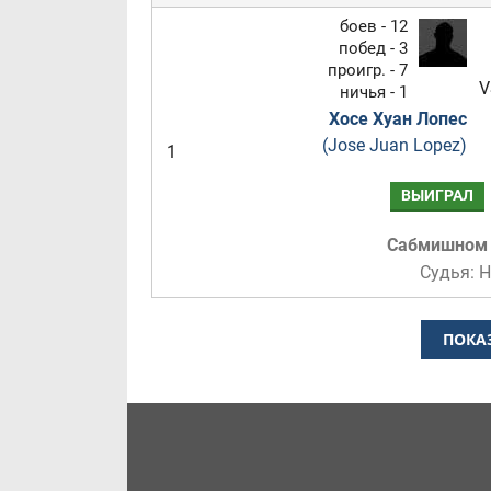
боев - 12
побед - 3
проигр. - 7
V
ничья - 1
Хосе Хуан Лопес
(Jose Juan Lopez)
1
ВЫИГРАЛ
Сабмишном
Судья: 
ПОКА