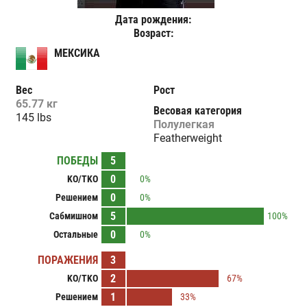
Дата рождения:
Возраст:
МЕКСИКА
Вес
Рост
65.77 кг
Весовая категория
145 lbs
Полулегкая
Featherweight
ПОБЕДЫ
5
0
KO/TKO
0%
0
Решением
0%
5
Сабмишном
100%
0
Остальные
0%
ПОРАЖЕНИЯ
3
2
KO/TKO
67%
1
Решением
33%