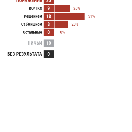
ПОРАЖЕНИЯ
35
9
KO/TKO
26%
18
Решением
51%
8
Сабмишном
23%
0
Остальные
0%
НИЧЬИ
10
БЕЗ РЕЗУЛЬТАТА
0