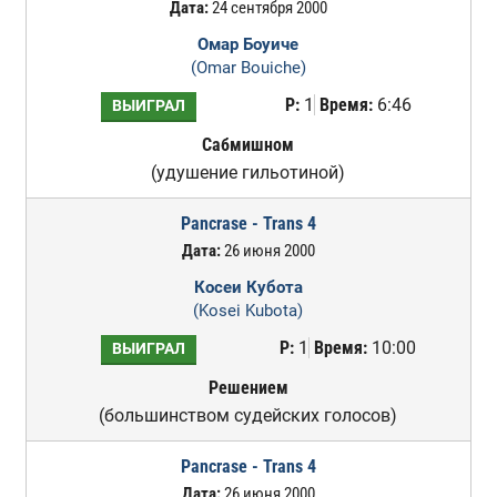
Дата:
24 сентября 2000
Омар Боуиче
(Omar Bouiche)
Р:
1
Время:
6:46
ВЫИГРАЛ
Сабмишном
(удушение гильотиной)
Pancrase - Trans 4
Дата:
26 июня 2000
Косеи Кубота
(Kosei Kubota)
Р:
1
Время:
10:00
ВЫИГРАЛ
Решением
(большинством судейских голосов)
Pancrase - Trans 4
Дата:
26 июня 2000