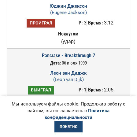
Юджин Джексон
(Eugene Jackson)
Р:
3
Время:
3:12
ПРОИГРАЛ
Нокаутом
(удар)
Pancrase - Breakthrough 7
Дата:
06 июля 1999
Леон ван Диджк
(Leon van Dijk)
Р:
1
Время:
2:05
ВЫИГРАЛ
Техническим нокаутом
Мы используем файлы cookie. Продолжив работу с
(удары)
сайтом, вы соглашаетесь с
Политика
конфиденциальности
Pancrase - Breakthrough 5
ПОНЯТНО
Дата:
23 мая 1999