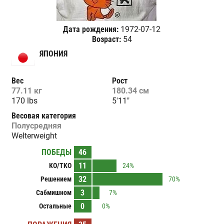
Дата рождения:
1972-07-12
Возраст:
54
ЯПОНИЯ
Вес
Рост
77.11 кг
180.34 см
170 lbs
5'11"
Весовая категория
Полусредняя
Welterweight
ПОБЕДЫ
46
11
KO/TKO
24%
32
Решением
70%
3
Сабмишном
7%
0
Остальные
0%