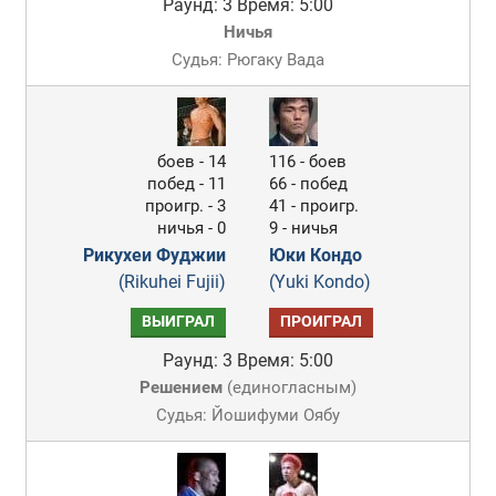
Раунд: 3
Время: 5:00
Ничья
Судья: Рюгаку Вада
боев - 14
116 - боев
побед - 11
66 - побед
проигр. - 3
41 - проигр.
ничья - 0
9 - ничья
Рикухеи Фуджии
Юки Кондо
(Rikuhei Fujii)
(Yuki Kondo)
ВЫИГРАЛ
ПРОИГРАЛ
Раунд: 3
Время: 5:00
Решением
(
единогласным
)
Судья: Йошифуми Оябу