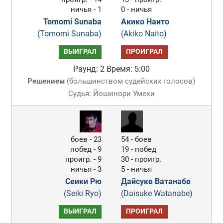
ничья - 1
0 - ничья
Tomomi Sunaba
Акико Наито
(Tomomi Sunaba)
(Akiko Naito)
ВЫИГРАЛ
ПРОИГРАЛ
Раунд: 2
Время: 5:00
Решением
(
большинством судейских голосов
)
Судья: Йошинори Умеки
боев - 23
54 - боев
побед - 9
19 - побед
проигр. - 9
30 - проигр.
ничья - 3
5 - ничья
Сеики Рю
Дайсуке Ватанабе
(Seiki Ryo)
(Daisuke Watanabe)
ВЫИГРАЛ
ПРОИГРАЛ