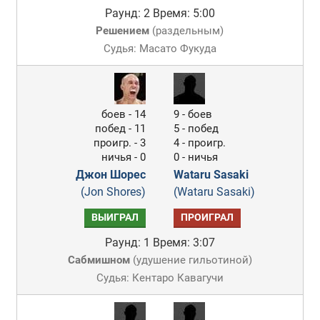
Раунд: 2
Время: 5:00
Решением
(
раздельным
)
Судья: Масато Фукуда
боев - 14
9 - боев
побед - 11
5 - побед
проигр. - 3
4 - проигр.
ничья - 0
0 - ничья
Джон Шорес
Wataru Sasaki
(Jon Shores)
(Wataru Sasaki)
ВЫИГРАЛ
ПРОИГРАЛ
Раунд: 1
Время: 3:07
Сабмишном
(
удушение гильотиной
)
Судья: Кентаро Кавагучи