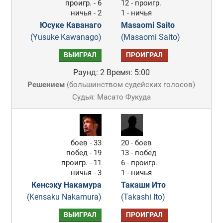
проигр. - 6
12 - проигр.
ничья - 2
1 - ничья
Юсуке Каванаго
Masaomi Saito
(Yusuke Kawanago)
(Masaomi Saito)
ВЫИГРАЛ
ПРОИГРАЛ
Раунд: 2
Время: 5:00
Решением
(
большинством судейских голосов
)
Судья: Масато Фукуда
боев - 33
20 - боев
побед - 19
13 - побед
проигр. - 11
6 - проигр.
ничья - 3
1 - ничья
Кенсэку Накамура
Такаши Ито
(Kensaku Nakamura)
(Takashi Ito)
ВЫИГРАЛ
ПРОИГРАЛ