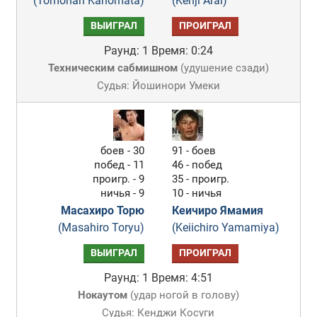
(Tomonari Kanomata)
(Kenji Arai)
ВЫИГРАЛ
ПРОИГРАЛ
Раунд: 1
Время: 0:24
Техническим сабмишном
(
удушение сзади
)
Судья: Йошинори Умеки
боев - 30
91 - боев
побед - 11
46 - побед
проигр. - 9
35 - проигр.
ничья - 9
10 - ничья
Масахиро Торю
Кеичиро Ямамия
(Masahiro Toryu)
(Keiichiro Yamamiya)
ВЫИГРАЛ
ПРОИГРАЛ
Раунд: 1
Время: 4:51
Нокаутом
(
удар ногой в голову
)
Судья: Кенджи Косуги