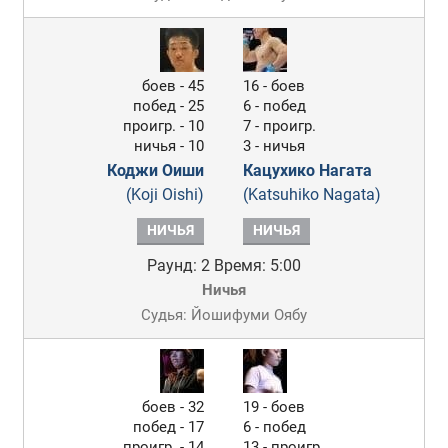
боев - 45
16 - боев
побед - 25
6 - побед
проигр. - 10
7 - проигр.
ничья - 10
3 - ничья
Коджи Оиши
Кацухико Нагата
(Koji Oishi)
(Katsuhiko Nagata)
НИЧЬЯ
НИЧЬЯ
Раунд: 2
Время: 5:00
Ничья
Судья: Йошифуми Оябу
боев - 32
19 - боев
побед - 17
6 - побед
проигр. - 14
13 - проигр.