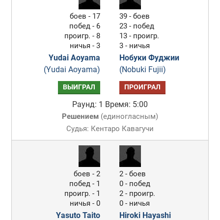
боев - 17
39 - боев
побед - 6
23 - побед
проигр. - 8
13 - проигр.
ничья - 3
3 - ничья
Yudai Aoyama
Нобуки Фуджии
(Yudai Aoyama)
(Nobuki Fujii)
ВЫИГРАЛ
ПРОИГРАЛ
Раунд: 1
Время: 5:00
Решением
(
единогласным
)
Судья: Кентаро Кавагучи
боев - 2
2 - боев
побед - 1
0 - побед
проигр. - 1
2 - проигр.
ничья - 0
0 - ничья
Yasuto Taito
Hiroki Hayashi