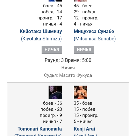
боев - 45
45 - боев
побед - 24
29 - побед
проигр. - 17
12 - проигр.
ничья - 4
4 - ничья
Кийотака Шимицу
Мицухиса Сунабе
(Kiyotaka Shimizu)
(Mitsuhisa Sunabe)
НИЧЬЯ
НИЧЬЯ
Раунд: 3
Время: 5:00
Ничья
Судья: Масато Фукуда
боев - 36
35 - боев
побед - 20
15 - побед
проигр. - 9
15 - проигр.
ничья - 7
5 - ничья
Tomonari Kanomata
Kenji Arai