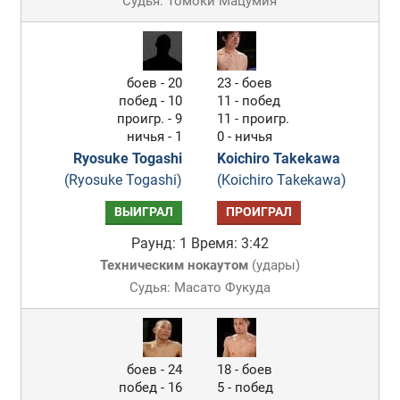
Судья: Томоки Мацумия
боев - 20
23 - боев
побед - 10
11 - побед
проигр. - 9
11 - проигр.
ничья - 1
0 - ничья
Ryosuke Togashi
Koichiro Takekawa
(Ryosuke Togashi)
(Koichiro Takekawa)
ВЫИГРАЛ
ПРОИГРАЛ
Раунд: 1
Время: 3:42
Техническим нокаутом
(
удары
)
Судья: Масато Фукуда
боев - 24
18 - боев
побед - 16
5 - побед