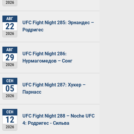
2026
АВГ
UFC Fight Night 285: Эрнандес –
22
Родригес
2026
АВГ
UFC Fight Night 286:
29
Нурмагомедов – Сонг
2026
СЕН
UFC Fight Night 287: Хукер –
05
Парнасс
2026
СЕН
UFC Fight Night 288 – Noche UFC
12
4: Родригес - Сильва
2026