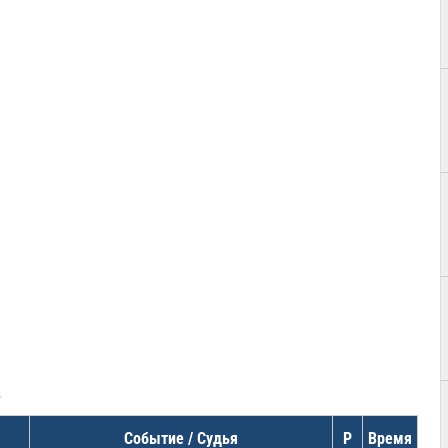
в
Событие / Судья
Р
Время