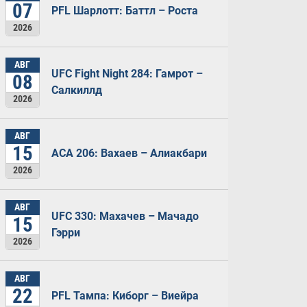
07
PFL Шарлотт: Баттл – Роста
2026
АВГ
UFC Fight Night 284: Гамрот –
08
Салкиллд
2026
АВГ
15
ACA 206: Вахаев – Алиакбари
2026
АВГ
UFC 330: Махачев – Мачадо
15
Гэрри
2026
АВГ
22
PFL Тампа: Киборг – Виейра