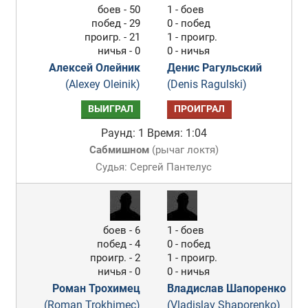
боев - 50
1 - боев
побед - 29
0 - побед
проигр. - 21
1 - проигр.
ничья - 0
0 - ничья
Алексей Олейник
Денис Рагульский
(Alexey Oleinik)
(Denis Ragulski)
ВЫИГРАЛ
ПРОИГРАЛ
Раунд: 1
Время: 1:04
Сабмишном
(
рычаг локтя
)
Судья: Сергей Пантелус
боев - 6
1 - боев
побед - 4
0 - побед
проигр. - 2
1 - проигр.
ничья - 0
0 - ничья
Роман Трохимец
Владислав Шапоренко
(Roman Trokhimec)
(Vladislav Shaporenko)