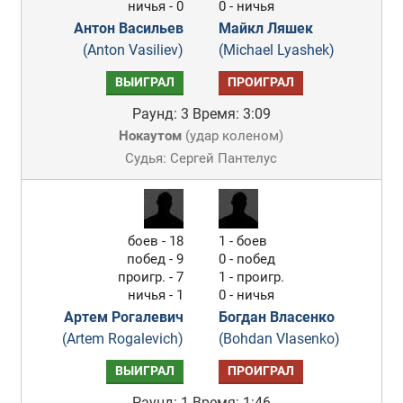
ничья - 0
0 - ничья
Антон Ваcильев
Майкл Ляшек
(Anton Vasiliev)
(Michael Lyashek)
ВЫИГРАЛ
ПРОИГРАЛ
Раунд: 3
Время: 3:09
Нокаутом
(
удар коленом
)
Судья: Сергей Пантелус
боев - 18
1 - боев
побед - 9
0 - побед
проигр. - 7
1 - проигр.
ничья - 1
0 - ничья
Артем Рогалевич
Богдан Власенко
(Artem Rogalevich)
(Bohdan Vlasenko)
ВЫИГРАЛ
ПРОИГРАЛ
Раунд: 1
Время: 1:46