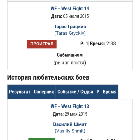
WF - West Fight 14
Дата:
05 июля 2015
Тарас Грицкив
(Taras Gryckiv)
Р:
1
Время:
2:38
ПРОИГРАЛ
Сабмишном
(рычаг локтя)
История любительских боев
Результат
Соперник
Событие / Судья
Р
Время
WF - West Fight 13
Дата:
29 мая 2015
Василий Шмит
(Vasiliy Shmit)