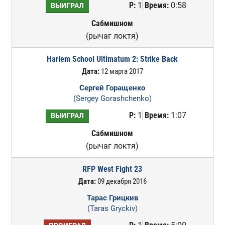
Р:
1
Время:
0:58
ВЫИГРАЛ
Сабмишном
(рычаг локтя)
Harlem School Ultimatum 2: Strike Back
Дата:
12 марта 2017
Сергей Горащенко
(Sergey Gorashchenko)
Р:
1
Время:
1:07
ВЫИГРАЛ
Сабмишном
(рычаг локтя)
RFP West Fight 23
Дата:
09 декабря 2016
Тарас Грицкив
(Taras Gryckiv)