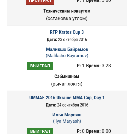
Р:
1
Время:
5:00
ПРОИГРАЛ
Техническим нокаутом
(остановка углом)
RFP Kratos Cup 3
Дата:
23 октября 2016
Маликшо Байрамов
(Maliksho Bayramov)
Р:
1
Время:
3:28
ВЫИГРАЛ
Сабмишном
(рычаг локтя)
UMMAF 2016 Ukraine MMA Cup, Day 1
Дата:
24 сентября 2016
Илья Марьяш
(Ilya Maryash)
Р:
0
Время:
0:00
ВЫИГРАЛ