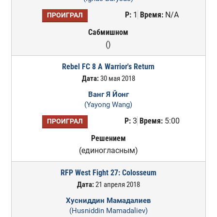
Р:
1
Время:
N/A
ПРОИГРАЛ
Сабмишном
()
Rebel FC 8 A Warrior's Return
Дата:
30 мая 2018
Ванг Я Йонг
(Yayong Wang)
Р:
3
Время:
5:00
ПРОИГРАЛ
Решением
(единогласным)
RFP West Fight 27: Colosseum
Дата:
21 апреля 2018
Хусниддин Мамадалиев
(Husniddin Mamadaliev)