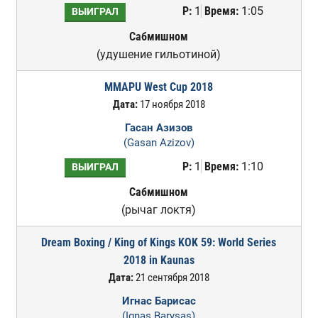
Р:
1
Время:
1:05
ВЫИГРАЛ
Сабмишном
(удушение гильотиной)
MMAPU West Cup 2018
Дата:
17 ноября 2018
Гасан Азизов
(Gasan Azizov)
Р:
1
Время:
1:10
ВЫИГРАЛ
Сабмишном
(рычаг локтя)
Dream Boxing / King of Kings KOK 59: World Series
2018 in Kaunas
Дата:
21 сентября 2018
Игнас Барисас
(Ignas Barysas)