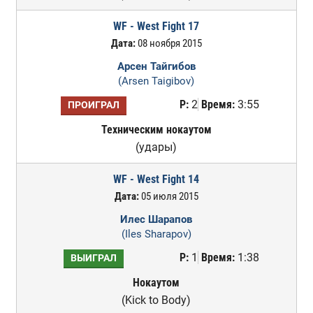
WF - West Fight 17
Дата:
08 ноября 2015
Арсен Тайгибов
(Arsen Taigibov)
Р:
2
Время:
3:55
ПРОИГРАЛ
Техническим нокаутом
(удары)
WF - West Fight 14
Дата:
05 июля 2015
Илес Шарапов
(Iles Sharapov)
Р:
1
Время:
1:38
ВЫИГРАЛ
Нокаутом
(Kick to Body)