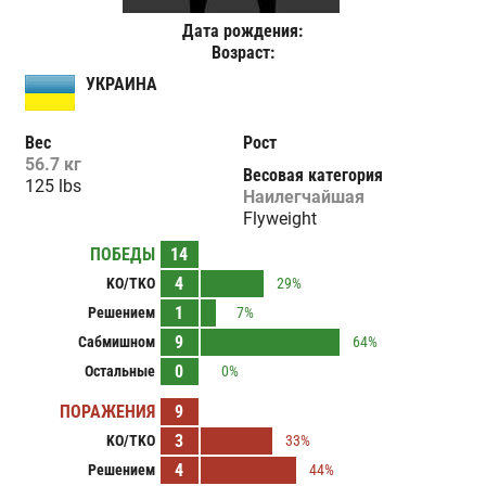
Дата рождения:
Возраст:
УКРАИНА
Вес
Рост
56.7 кг
Весовая категория
125 lbs
Наилегчайшая
Flyweight
ПОБЕДЫ
14
4
KO/TKO
29%
1
Решением
7%
9
Сабмишном
64%
0
Остальные
0%
ПОРАЖЕНИЯ
9
3
KO/TKO
33%
4
Решением
44%