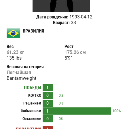
Дата рождения:
1993-04-12
Возраст:
33
БРАЗИЛИЯ
Вес
Рост
61.23 кг
175.26 см
135 lbs
5'9"
Весовая категория
Легчайшая
Bantamweight
ПОБЕДЫ
1
0
KO/TKO
0%
0
Решением
0%
1
Сабмишном
100%
0
Остальные
0%