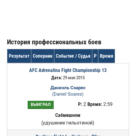
История профессиональных боев
Результат
Соперник
Событие / Судья
Р
Время
AFC Adrenalina Fight Championship 13
Дата:
29 мая 2015
Даниэль Соарес
(Daniel Soares)
Р:
2
Время:
2:59
ВЫИГРАЛ
Сабмишном
(удушение гильотиной)