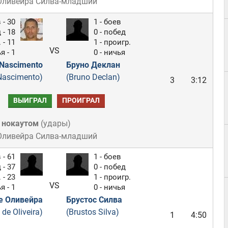
 Оливейра Силва-младший
 - 30
1 - боев
 - 18
0 - побед
 - 11
1 - проигр.
VS
я - 1
0 - ничья
Nascimento
Бруно Деклан
Nascimento)
(Bruno Declan)
3
3:12
ВЫИГРАЛ
ПРОИГРАЛ
 нокаутом
(
удары
)
 Оливейра Силва-младший
 - 61
1 - боев
 - 37
0 - побед
 - 23
1 - проигр.
VS
я - 1
0 - ничья
е Оливейра
Брустос Силва
de Oliveira)
(Brustos Silva)
1
4:50