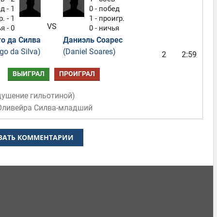
д - 1
0 - побед
. - 1
1 - проигр.
VS
я - 0
0 - ничья
о да Силва
Даниэль Соарес
go da Silva)
(Daniel Soares)
2
2:59
ВЫИГРАЛ
ПРОИГРАЛ
душение гильотиной
)
 Оливейра Силва-младший
ЗАТЬ КОММЕНТАРИИ