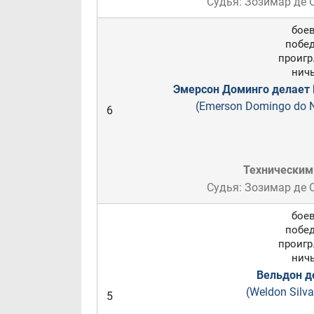
Судья: Зозимар де
боев
побед
проигр.
ничь
Эмерсон Доминго делает 
(Emerson Domingo do 
6
Техническим
Судья: Зозимар де
боев
побед
проигр.
ничь
Вельдон д
(Weldon Silva 
5