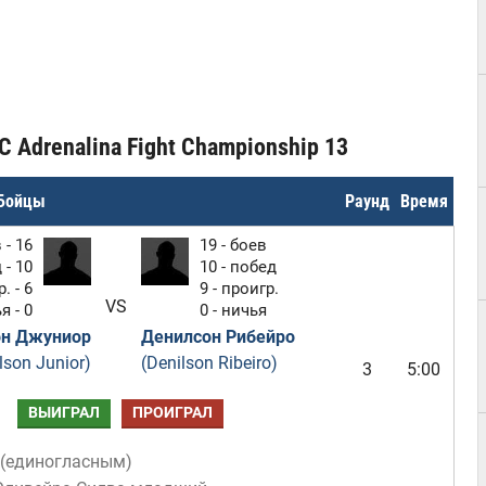
C Adrenalina Fight Championship 13
Бойцы
Раунд
Время
 - 16
19 - боев
 - 10
10 - побед
. - 6
9 - проигр.
VS
я - 0
0 - ничья
он Джуниор
Денилсон Рибейро
ilson Junior)
(Denilson Ribeiro)
3
5:00
ВЫИГРАЛ
ПРОИГРАЛ
(
единогласным
)