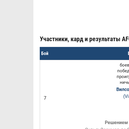
Участники, кард и результаты AF
Бой
боев
побед
проигр
ничь
Вилс
(V
7
Решением