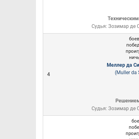
Техническим
Судья: Зозимар де
боев
побед
проигр
ничь
Меллер да Си
(Muller da 
4
Решение
Судья: Зозимар де
бое
побе
проигр