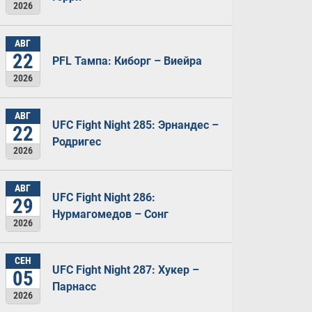
2026
АВГ
22
PFL Тампа: Киборг – Виейра
2026
АВГ
UFC Fight Night 285: Эрнандес –
22
Родригес
2026
АВГ
UFC Fight Night 286:
29
Нурмагомедов – Сонг
2026
СЕН
UFC Fight Night 287: Хукер –
05
Парнасс
2026