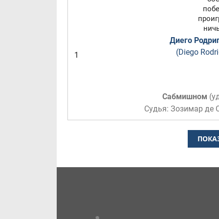
побе
проигр
ничь
Диего Родриг
(Diego Rodri
1
Сабмишном
(
у
Судья: Зозимар де
ПОКА