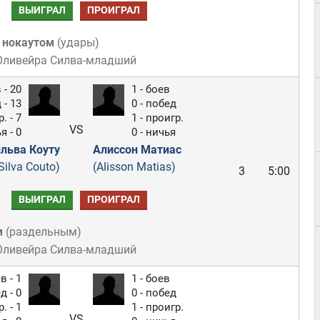
ВЫИГРАЛ
ПРОИГРАЛ
 нокаутом
(
удары
)
 Оливейра Силва-младший
 - 20
1 - боев
 - 13
0 - побед
. - 7
1 - проигр.
VS
я - 0
0 - ничья
льва Коуту
Алиссон Матиас
Silva Couto)
(Alisson Matias)
3
5:00
ВЫИГРАЛ
ПРОИГРАЛ
м
(
раздельным
)
 Оливейра Силва-младший
в - 1
1 - боев
д - 0
0 - побед
. - 1
1 - проигр.
VS