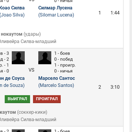
я - 0
0 - ничья
оао Силва
Силмар Лусена
1
1:44
(Joao Silva)
(Silomar Lucena)
 нокаутом
(
удары
)
 Оливейра Силва-младший
в - 3
1 - боев
д - 2
0 - побед
. - 1
1 - проигр.
VS
я - 0
0 - ничья
он де Соуса
Марсело Сантос
n de Souza)
(Marcelo Santos)
2
3:10
ВЫИГРАЛ
ПРОИГРАЛ
окаутом
(
соккер-кики
)
 Оливейра Силва-младший
в - 2
1 - боев