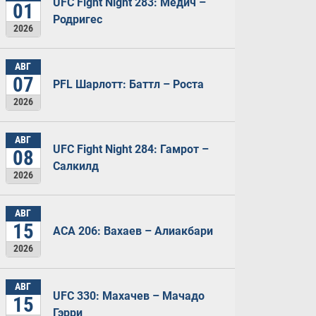
UFC Fight Night 283: Медич –
01
Родригес
2026
АВГ
07
PFL Шарлотт: Баттл – Роста
2026
АВГ
UFC Fight Night 284: Гамрот –
08
Салкилд
2026
АВГ
15
ACA 206: Вахаев – Алиакбари
2026
АВГ
UFC 330: Махачев – Мачадо
15
Гэрри