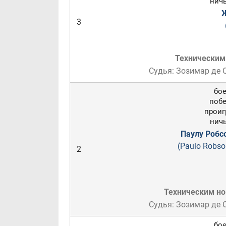
ничь
Ж
3
Техническим
Судья: Зозимар де
бое
побе
проигр
ничь
Паулу Робс
(Paulo Robso
2
Техническим н
Судья: Зозимар де
бое