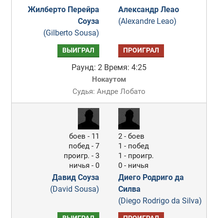
Жилберто Перейра
Александр Леао
Соуза
(Alexandre Leao)
(Gilberto Sousa)
ВЫИГРАЛ
ПРОИГРАЛ
Раунд: 2
Время: 4:25
Нокаутом
Судья: Андре Лобато
боев - 11
2 - боев
побед - 7
1 - побед
проигр. - 3
1 - проигр.
ничья - 0
0 - ничья
Давид Соуза
Диего Родриго да
(David Sousa)
Силва
(Diego Rodrigo da Silva)