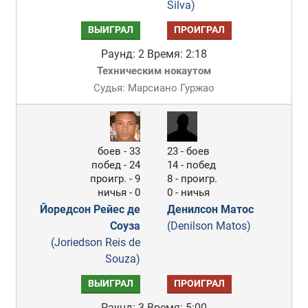
Silva)
ВЫИГРАЛ
ПРОИГРАЛ
Раунд: 2
Время: 2:18
Техническим нокаутом
Судья: Марсиано Гуржао
боев - 33
23 - боев
побед - 24
14 - побед
проигр. - 9
8 - проигр.
ничья - 0
0 - ничья
Йоредсон Рейес де
Денилсон Матос
Соуза
(Denilson Matos)
(Joriedson Reis de
Souza)
ВЫИГРАЛ
ПРОИГРАЛ
Раунд: 3
Время: 5:00