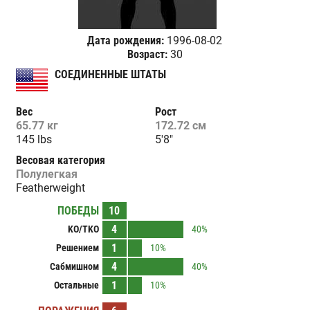
Дата рождения:
1996-08-02
Возраст:
30
СОЕДИНЕННЫЕ ШТАТЫ
Вес
Рост
65.77 кг
172.72 см
145 lbs
5'8"
Весовая категория
Полулегкая
Featherweight
ПОБЕДЫ
10
4
KO/TKO
40%
1
Решением
10%
4
Сабмишном
40%
1
Остальные
10%