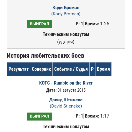
Коди Броман
(Kody Broman)
Р:
1
Время:
1:25
ВЫИГРАЛ
Техническим нокаутом
(удары)
История любительских боев
Результат
Соперник
Событие / Судья
Р
Время
KOTC - Rumble on the River
Дата:
01 августа 2015
Дэвид Штинеке
(David Stieneke)
Р:
1
Время:
1:17
ВЫИГРАЛ
Техническим нокаутом