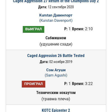
Caged Aggression 27 Return of the Champions Day 2
Дата:
12 сентября 2020
Kurstan Давенпорт
(Kurstan Davenport)
Р:
1
Время:
2:10
ВЫИГРАЛ
Сабмишном
(удушение сзади)
Caged Aggression 26 Battle Tested
Дата:
02 ноября 2019
Сэм Агуши
(Sam Agushi)
Р:
1
Время:
3:22
ПРОИГРАЛ
Техническим нокаутом
(травма плеча)
KOTC Epicenter 2