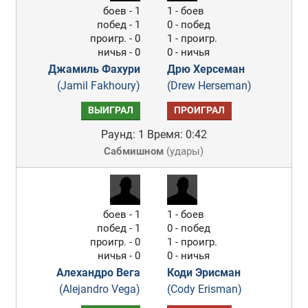
боев - 1
1 - боев
побед - 1
0 - побед
проигр. - 0
1 - проигр.
ничья - 0
0 - ничья
Джамиль Фахури
Дрю Херсеман
(Jamil Fakhoury)
(Drew Herseman)
ВЫИГРАЛ
ПРОИГРАЛ
Раунд: 1
Время: 0:42
Сабмишном
(
удары
)
боев - 1
1 - боев
побед - 1
0 - побед
проигр. - 0
1 - проигр.
ничья - 0
0 - ничья
Алехандро Вега
Коди Эрисман
(Alejandro Vega)
(Cody Erisman)