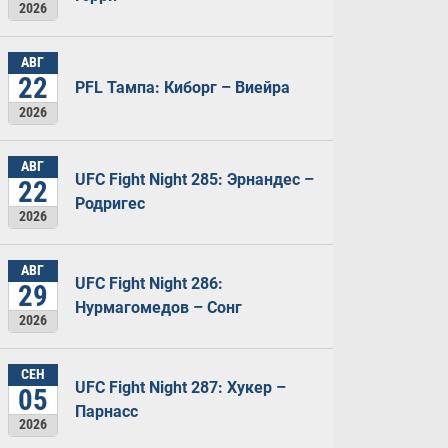
2026
АВГ
22
PFL Тампа: Киборг – Виейра
2026
АВГ
UFC Fight Night 285: Эрнандес –
22
Родригес
2026
АВГ
UFC Fight Night 286:
29
Нурмагомедов – Сонг
2026
СЕН
UFC Fight Night 287: Хукер –
05
Парнасс
2026