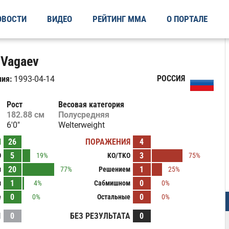
ОВОСТИ
ВИДЕО
РЕЙТИНГ ММА
О ПОРТАЛЕ
 Vagaev
РОССИЯ
ия:
1993-04-14
Рост
Весовая категория
182.88 см
Полусредняя
6'0"
Welterweight
Ы
26
ПОРАЖЕНИЯ
4
5
3
O
19%
KO/TKO
75%
20
1
м
77%
Решением
25%
1
0
м
4%
Сабмишном
0%
0
0
е
0%
Остальные
0%
И
0
БЕЗ РЕЗУЛЬТАТА
0