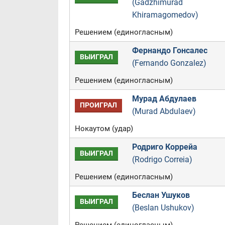
(Gadzhimurad
Khiramagomedov)
Решением (единогласным)
Фернандо Гонсалес
ВЫИГРАЛ
(Fernando Gonzalez)
Решением (единогласным)
Мурад Абдулаев
ПРОИГРАЛ
(Murad Abdulaev)
Нокаутом (удар)
Родриго Коррейа
ВЫИГРАЛ
(Rodrigo Correia)
Решением (единогласным)
Беслан Ушуков
ВЫИГРАЛ
(Beslan Ushukov)