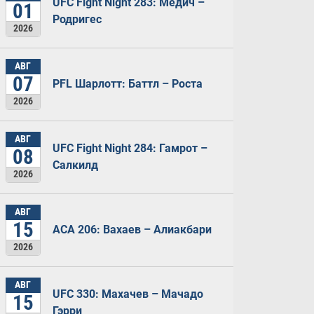
UFC Fight Night 283: Медич –
01
Родригес
2026
АВГ
07
PFL Шарлотт: Баттл – Роста
2026
АВГ
UFC Fight Night 284: Гамрот –
08
Салкилд
2026
АВГ
15
ACA 206: Вахаев – Алиакбари
2026
АВГ
UFC 330: Махачев – Мачадо
15
Гэрри