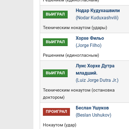
Решением (единогласным)
Нодар Кудухашвили
ВЫИГРАЛ
(Nodar Kuduxashvili)
Техническим нокаутом (удары)
Хорхе Фильо
ВЫИГРАЛ
(Jorge Filho)
Решением (единогласным)
Луис Хорхе Дутра
младший.
ВЫИГРАЛ
(Luiz Jorge Dutra Jr.)
Техническим нокаутом (остановка
доктором)
Беслан Ушуков
ПРОИГРАЛ
(Beslan Ushukov)
Нокаутом (удар)