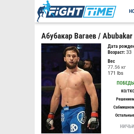
Н
Абубакар Вагаев / Abubakar
Дата рожден
Возраст:
33
Вес
77.56 кг
171 lbs
ПОБЕД
KO/TK
Решение
Сабмишно
Остальны
НИЧЬ