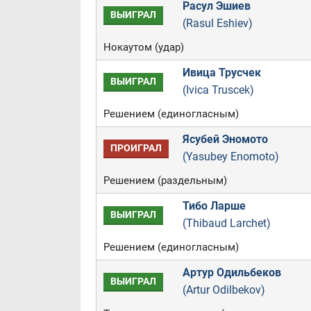
Расул Эшиев
ВЫИГРАЛ
(Rasul Eshiev)
Нокаутом (удар)
Ивица Трусчек
ВЫИГРАЛ
(Ivica Truscek)
Решением (единогласным)
Ясубей Эномото
ПРОИГРАЛ
(Yasubey Enomoto)
Решением (раздельным)
Тибо Ларше
ВЫИГРАЛ
(Thibaud Larchet)
Решением (единогласным)
Артур Одильбеков
ВЫИГРАЛ
(Artur Odilbekov)