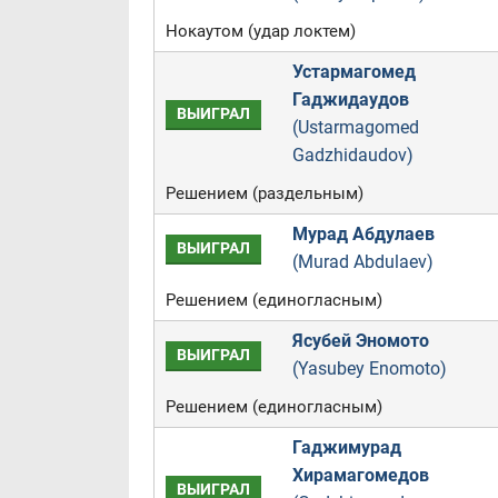
Нокаутом (удар локтем)
Устармагомед
Гаджидаудов
ВЫИГРАЛ
(Ustarmagomed
Gadzhidaudov)
Решением (раздельным)
Мурад Абдулаев
ВЫИГРАЛ
(Murad Abdulaev)
Решением (единогласным)
Ясубей Эномото
ВЫИГРАЛ
(Yasubey Enomoto)
Решением (единогласным)
Гаджимурад
Хирамагомедов
ВЫИГРАЛ