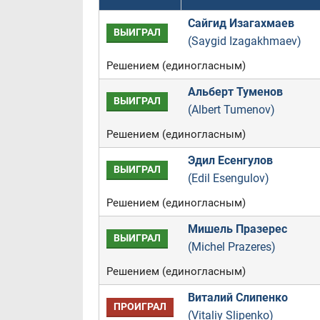
Сайгид Изагахмаев
ВЫИГРАЛ
(Saygid Izagakhmaev)
Решением (единогласным)
Альберт Туменов
ВЫИГРАЛ
(Albert Tumenov)
Решением (единогласным)
Эдил Есенгулов
ВЫИГРАЛ
(Edil Esengulov)
Решением (единогласным)
Мишель Празерес
ВЫИГРАЛ
(Michel Prazeres)
Решением (единогласным)
Виталий Слипенко
ПРОИГРАЛ
(Vitaliy Slipenko)