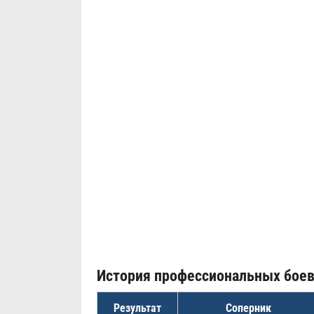
История профессиональных бое
Результат
Соперник