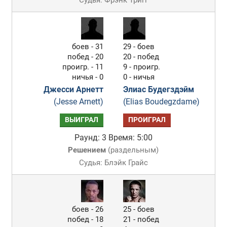
Судья: Фрэнк Тригг
боев - 31
29 - боев
побед - 20
20 - побед
проигр. - 11
9 - проигр.
ничья - 0
0 - ничья
Джесси Арнетт
Элиас Будегздэйм
(Jesse Arnett)
(Elias Boudegzdame)
ВЫИГРАЛ
ПРОИГРАЛ
Раунд: 3
Время: 5:00
Решением
(
раздельным
)
Судья: Блэйк Грайс
боев - 26
25 - боев
побед - 18
21 - побед