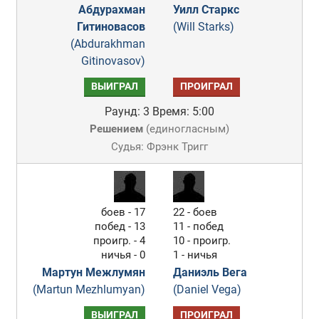
Абдурахман
Уилл Старкс
Гитиновасов
(Will Starks)
(Abdurakhman
Gitinovasov)
ВЫИГРАЛ
ПРОИГРАЛ
Раунд: 3
Время: 5:00
Решением
(
единогласным
)
Судья: Фрэнк Тригг
боев - 17
22 - боев
побед - 13
11 - побед
проигр. - 4
10 - проигр.
ничья - 0
1 - ничья
Мартун Межлумян
Даниэль Вега
(Martun Mezhlumyan)
(Daniel Vega)
ВЫИГРАЛ
ПРОИГРАЛ