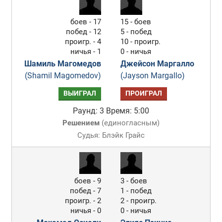
боев - 17
15 - боев
побед - 12
5 - побед
проигр. - 4
10 - проигр.
ничья - 1
0 - ничья
Шамиль Магомедов
Джейсон Маргалло
(Shamil Magomedov)
(Jayson Margallo)
ВЫИГРАЛ
ПРОИГРАЛ
Раунд: 3
Время: 5:00
Решением
(
единогласным
)
Судья: Блэйк Грайс
боев - 9
3 - боев
побед - 7
1 - побед
проигр. - 2
2 - проигр.
ничья - 0
0 - ничья