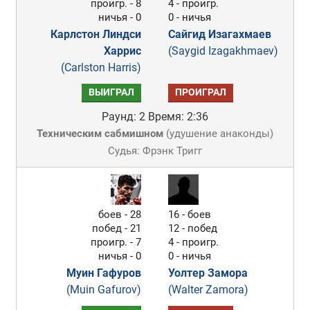
проигр. - 8
4 - проигр.
ничья - 0
0 - ничья
Карлстон Линдси
Сайгид Изагахмаев
Харрис
(Saygid Izagakhmaev)
(Carlston Harris)
ВЫИГРАЛ
ПРОИГРАЛ
Раунд: 2
Время: 2:36
Техническим сабмишном
(
удушение анаконды
)
Судья: Фрэнк Тригг
боев - 28
16 - боев
побед - 21
12 - побед
проигр. - 7
4 - проигр.
ничья - 0
0 - ничья
Муин Гафуров
Уолтер Замора
(Muin Gafurov)
(Walter Zamora)