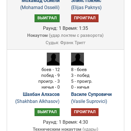
Мохамад Осиели
Элияс Пэкнис
(Mohamad Osseili)
(Elijas Paknys)
ВЫИГРАЛ
ПРОИГРАЛ
Раунд: 1
Время: 1:35
Нокаутом
(
удар локтем с разворота
)
Судья: Фрэнк Тригг
боев - 12
8 - боев
побед - 9
3 - побед
проигр. - 3
5 - проигр.
ничья - 0
0 - ничья
Шахбан Алхасов
Василе Супровичи
(Shakhban Alkhasov)
(Vasile Suprovici)
ВЫИГРАЛ
ПРОИГРАЛ
Раунд: 1
Время: 4:30
Техническим нокаутом
(
удары
)