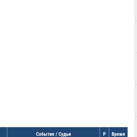
в
Событие / Судья
Р
Время