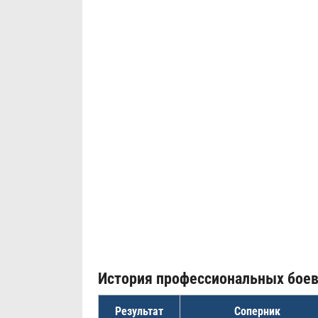
История профессиональных бое
Результат
Соперник