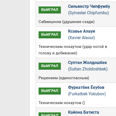
Сильвестр Чипфумбу
ВЫИГРАЛ
(Sylvester Chipfumbu)
Сабмишном (удушение сзади)
Ксавье Алауи
ВЫИГРАЛ
(Xavier Alaoui)
Техническим нокаутом (удар ногой в
голову и добивание)
Султан Жолдошбек
ВЫИГРАЛ
(Sultan Zholdoshbek)
Решением (единогласным)
Фуркатбек Ёкубов
ВЫИГРАЛ
(Furkatbek Yokubov)
Техническим нокаутом ()
Кайона Батиста
ВЫИГРАЛ