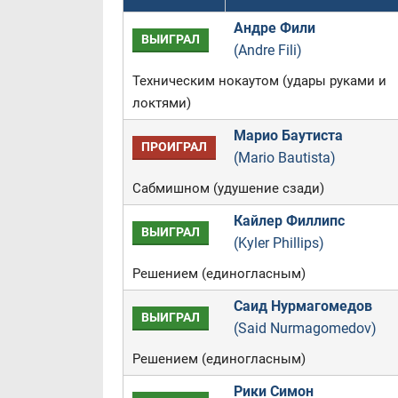
Андре Фили
ВЫИГРАЛ
(Andre Fili)
Техническим нокаутом (удары руками и
локтями)
Марио Баутиста
ПРОИГРАЛ
(Mario Bautista)
Сабмишном (удушение сзади)
Кайлер Филлипс
ВЫИГРАЛ
(Kyler Phillips)
Решением (единогласным)
Саид Нурмагомедов
ВЫИГРАЛ
(Said Nurmagomedov)
Решением (единогласным)
Рики Симон