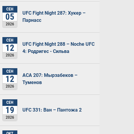
СЕН
UFC Fight Night 287: Хукер –
05
Парнасс
2026
СЕН
UFC Fight Night 288 – Noche UFC
12
4: Родригес - Сильва
2026
СЕН
ACA 207: Мырзабеков –
12
Туменов
2026
СЕН
19
UFC 331: Ван – Пантожа 2
2026
ОКТ