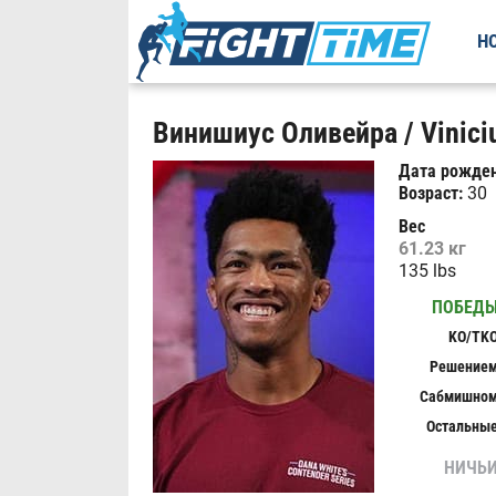
Н
Винишиус Оливейра / Viniciu
Дата рожден
Возраст:
30
Вес
61.23 кг
135 lbs
ПОБЕД
KO/TK
Решение
Сабмишно
Остальны
НИЧЬ