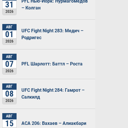
PFL Нью-Йорк: Нурмагомедов
31
– Колган
2026
АВГ
UFC Fight Night 283: Медич –
01
Родригес
2026
АВГ
07
PFL Шарлотт: Баттл – Роста
2026
АВГ
UFC Fight Night 284: Гамрот –
08
Салкилд
2026
АВГ
15
ACA 206: Вахаев – Алиакбари