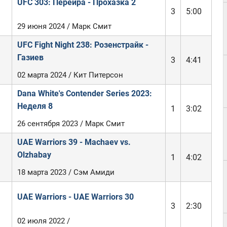
UFC 303: Перейра - Прохазка 2
3
5:00
29 июня 2024 / Марк Смит
UFC Fight Night 238: Розенстрайк -
Газиев
3
4:41
02 марта 2024 / Кит Питерсон
Dana White's Contender Series 2023:
Неделя 8
1
3:02
26 сентября 2023 / Марк Смит
UAE Warriors 39 - Machaev vs.
Olzhabay
1
4:02
18 марта 2023 / Сэм Амиди
UAE Warriors - UAE Warriors 30
3
2:30
02 июля 2022 /