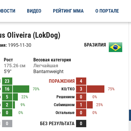
ОВОСТИ
ВИДЕО
РЕЙТИНГ ММА
О ПОРТАЛЕ
s Oliveira (LokDog)
БРАЗИЛИЯ
ия:
1995-11-30
Рост
Весовая категория
175.26 см
Легчайшая
5'9"
Bantamweight
Ы
23
ПОРАЖЕНИЯ
4
16
3
O
70%
KO/TKO
75%
5
0
м
22%
Решением
0%
2
1
м
9%
Сабмишном
25%
0
0
е
0%
Остальные
0%
И
0
БЕЗ РЕЗУЛЬТАТА
0