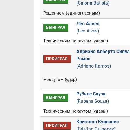
(Caiona Batista)
Решением (единогласным)
Лео Алвес
ВЫИГРАЛ
(Leo Alves)
Техническим нокаутом (удары)
Адриано Алберто Силва
Рамос
ПРОИГРАЛ
(Adriano Ramos)
Нокаутом (удар)
Рубенс Соуза
ВЫИГРАЛ
(Rubens Souza)
Техническим нокаутом (удары)
Кристиан Куинонес
ПРОИГРАЛ
(Cristian Quinonez)