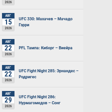
2026
АВГ
UFC 330: Махачев – Мачадо
15
Гэрри
2026
АВГ
22
PFL Тампа: Киборг – Виейра
2026
АВГ
UFC Fight Night 285: Эрнандес –
22
Родригес
2026
АВГ
UFC Fight Night 286:
29
Нурмагомедов – Сонг
2026