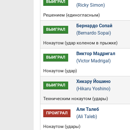
ВЫИГРАЛ
(Ricky Simon)
Решением (единогласным)
Бернардо Сопай
ВЫИГРАЛ
(Bernardo Sopai)
Нокаутом (удар коленом в прыжке)
Виктор Мадригал
ВЫИГРАЛ
(Victor Madrigal)
Нокаутом (удар)
Хикару Йошино
ВЫИГРАЛ
(Hikaru Yoshino)
Техническим нокаутом (удары)
Али Талеб
ПРОИГРАЛ
(Ali Taleb)
Нокаутом (удары)