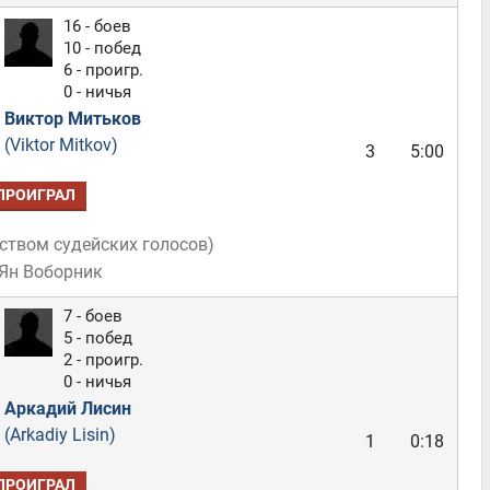
16 - боев
10 - побед
6 - проигр.
0 - ничья
Виктор Митьков
(Viktor Mitkov)
3
5:00
ПРОИГРАЛ
ством судейских голосов
)
 Ян Воборник
7 - боев
5 - побед
2 - проигр.
0 - ничья
Аркадий Лисин
(Arkadiy Lisin)
1
0:18
ПРОИГРАЛ