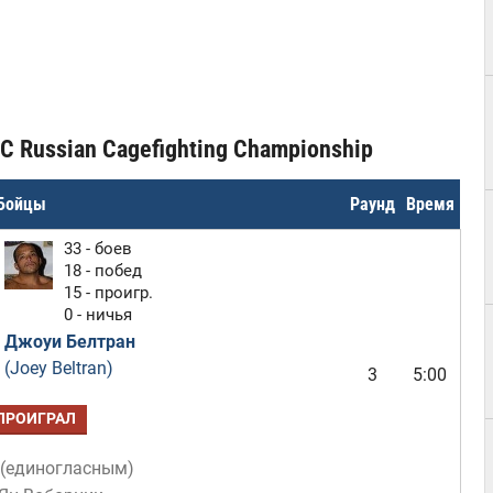
C Russian Cagefighting Championship
Бойцы
Раунд
Время
33 - боев
18 - побед
15 - проигр.
0 - ничья
Джоуи Белтран
(Joey Beltran)
3
5:00
ПРОИГРАЛ
(
единогласным
)