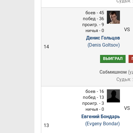
Судья:
боев - 45
побед - 36
проигр. - 9
VS
ничья - 0
Денис Гольцов
(Denis Goltsov)
14
ВЫИГРАЛ
Сабмишном
(
у
Судья:
боев - 16
побед - 13
проигр. - 3
VS
ничья - 0
Евгений Бондарь
(Evgeny Bondar)
13