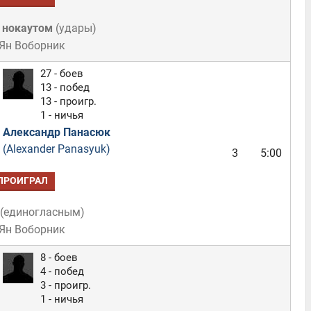
 нокаутом
(
удары
)
 Ян Воборник
27 - боев
13 - побед
13 - проигр.
1 - ничья
Александр Панасюк
(Alexander Panasyuk)
3
5:00
ПРОИГРАЛ
(
единогласным
)
 Ян Воборник
8 - боев
4 - побед
3 - проигр.
1 - ничья