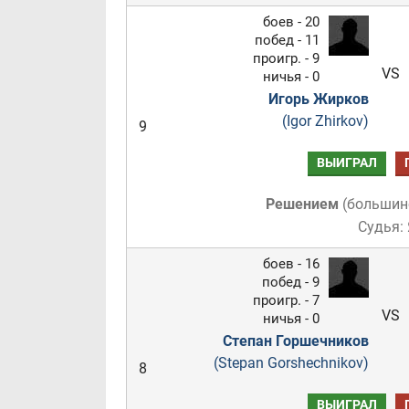
боев - 20
побед - 11
проигр. - 9
VS
ничья - 0
Игорь Жирков
(Igor Zhirkov)
9
ВЫИГРАЛ
Решением
(
большин
Судья:
боев - 16
побед - 9
проигр. - 7
VS
ничья - 0
Степан Горшечников
(Stepan Gorshechnikov)
8
ВЫИГРАЛ