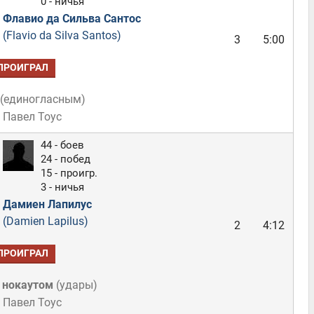
0 - ничья
Флавио да Сильва Сантос
(Flavio da Silva Santos)
3
5:00
ПРОИГРАЛ
(
единогласным
)
 Павел Тоус
44 - боев
24 - побед
15 - проигр.
3 - ничья
Дамиен Лапилус
(Damien Lapilus)
2
4:12
ПРОИГРАЛ
 нокаутом
(
удары
)
 Павел Тоус