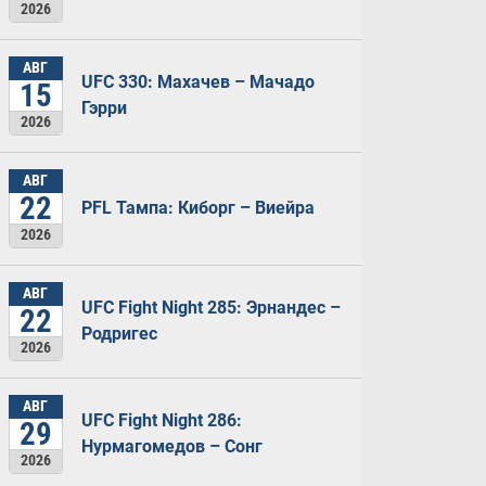
2026
АВГ
UFC 330: Махачев – Мачадо
15
Гэрри
2026
АВГ
22
PFL Тампа: Киборг – Виейра
2026
АВГ
UFC Fight Night 285: Эрнандес –
22
Родригес
2026
АВГ
UFC Fight Night 286:
29
Нурмагомедов – Сонг
2026