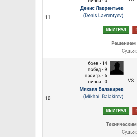
ничья - 0
Денис Лаврентьев
(Denis Lavrentyev)
11
ВЫИГРАЛ
Решением
Судья:
боев - 14
побед - 9
проигр. - 5
VS
ничья - 0
Михаил Балакирев
(Mikhail Balakirev)
10
ВЫИГРАЛ
Техническим
Судья: