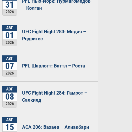
PFL Нью-Йорк: Нурмагомедов
31
– Колган
2026
АВГ
UFC Fight Night 283: Медич –
01
Родригес
2026
АВГ
07
PFL Шарлотт: Баттл – Роста
2026
АВГ
UFC Fight Night 284: Гамрот –
08
Салкилд
2026
АВГ
15
ACA 206: Вахаев – Алиакбари