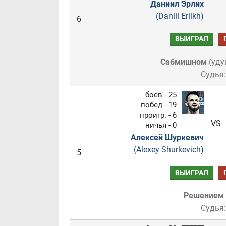
Даниил Эрлих
(Daniil Erlikh)
6
ВЫИГРАЛ
Сабмишном
(
уду
Судья:
боев - 25
побед - 19
проигр. - 6
VS
ничья - 0
Алексей Шуркевич
(Alexey Shurkevich)
5
ВЫИГРАЛ
Решением
Судья: