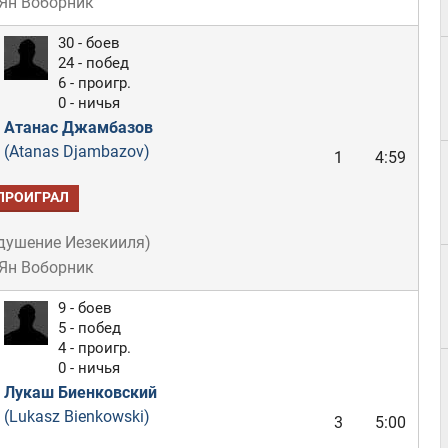
 Ян Воборник
30 - боев
24 - побед
6 - проигр.
0 - ничья
Атанас Джамбазов
(Atanas Djambazov)
1
4:59
ПРОИГРАЛ
душение Иезекииля
)
 Ян Воборник
9 - боев
5 - побед
4 - проигр.
0 - ничья
Лукаш Биенковский
(Lukasz Bienkowski)
3
5:00