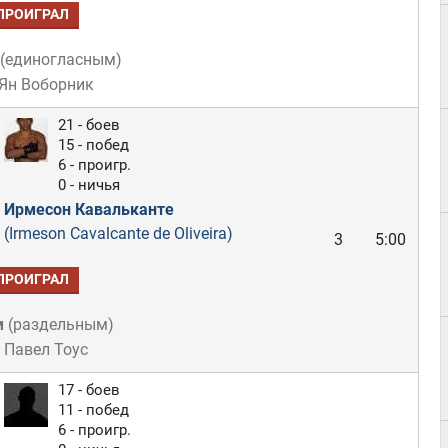
ПРОИГРАЛ
(
единогласным
)
 Ян Воборник
21 - боев
15 - побед
6 - проигр.
0 - ничья
Ирмесон Кавальканте
(Irmeson Cavalcante de Oliveira)
3
5:00
ПРОИГРАЛ
м
(
раздельным
)
 Павел Тоус
17 - боев
11 - побед
6 - проигр.