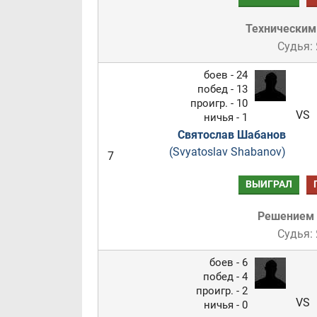
Техническим
Судья:
боев - 24
побед - 13
проигр. - 10
VS
ничья - 1
Святослав Шабанов
(Svyatoslav Shabanov)
7
ВЫИГРАЛ
Решением
Судья:
боев - 6
побед - 4
проигр. - 2
VS
ничья - 0