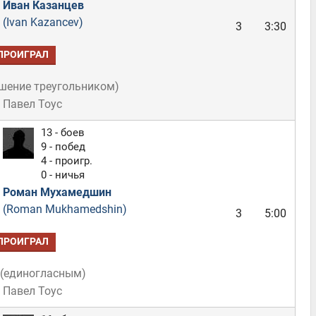
Иван Казанцев
(Ivan Kazancev)
3
3:30
ПРОИГРАЛ
шение треугольником
)
 Павел Тоус
13 - боев
9 - побед
4 - проигр.
0 - ничья
Роман Мухамедшин
(Roman Mukhamedshin)
3
5:00
ПРОИГРАЛ
(
единогласным
)
 Павел Тоус