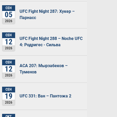
СЕН
UFC Fight Night 287: Хукер –
05
Парнасс
2026
СЕН
UFC Fight Night 288 – Noche UFC
12
4: Родригес - Сильва
2026
СЕН
ACA 207: Мырзабеков –
12
Туменов
2026
СЕН
19
UFC 331: Ван – Пантожа 2
2026
ОКТ