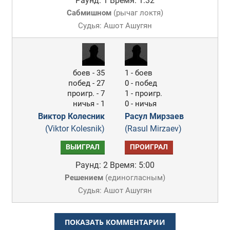
Раунд: 1
Время: 1:32
Сабмишном
(
рычаг локтя
)
Судья: Ашот Ашугян
боев - 35
1 - боев
побед - 27
0 - побед
проигр. - 7
1 - проигр.
ничья - 1
0 - ничья
Виктор Колесник
Расул Мирзаев
(Viktor Kolesnik)
(Rasul Mirzaev)
ВЫИГРАЛ
ПРОИГРАЛ
Раунд: 2
Время: 5:00
Решением
(
единогласным
)
Судья: Ашот Ашугян
ПОКАЗАТЬ КОММЕНТАРИИ