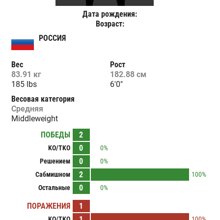
Дата рождения:
Возраст:
РОССИЯ
Вес
Рост
83.91 кг
182.88 см
185 lbs
6'0"
Весовая категория
Средняя
Middleweight
ПОБЕДЫ
2
0
KO/TKO
0%
0
Решением
0%
2
Сабмишном
100%
0
Остальные
0%
ПОРАЖЕНИЯ
1
1
KO/TKO
100%