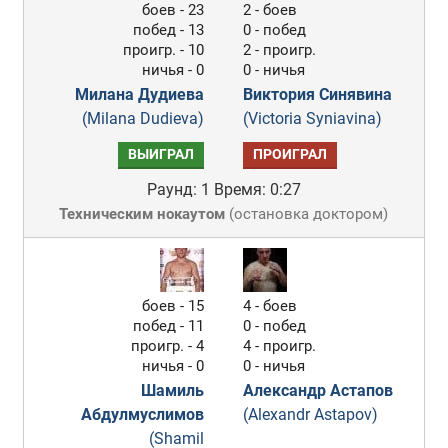
боев - 23
2 - боев
побед - 13
0 - побед
проигр. - 10
2 - проигр.
ничья - 0
0 - ничья
Милана Дудиева
Виктория Синявина
(Milana Dudieva)
(Victoria Syniavina)
ВЫИГРАЛ
ПРОИГРАЛ
Раунд: 1
Время: 0:27
Техническим нокаутом
(
остановка доктором
)
боев - 15
4 - боев
побед - 11
0 - побед
проигр. - 4
4 - проигр.
ничья - 0
0 - ничья
Шамиль
Александр Астапов
Абдулмуслимов
(Alexandr Astapov)
(Shamil