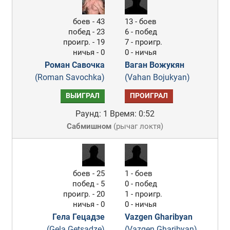
боев - 43
13 - боев
побед - 23
6 - побед
проигр. - 19
7 - проигр.
ничья - 0
0 - ничья
Роман Савочка
Ваган Вожукян
(Roman Savochka)
(Vahan Bojukyan)
ВЫИГРАЛ
ПРОИГРАЛ
Раунд: 1
Время: 0:52
Сабмишном
(
рычаг локтя
)
боев - 25
1 - боев
побед - 5
0 - побед
проигр. - 20
1 - проигр.
ничья - 0
0 - ничья
Гела Гецадзе
Vazgen Gharibyan
(Gela Getsadze)
(Vazgen Gharibyan)