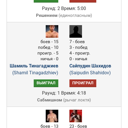
Раунд: 2
Время: 5:00
Решением
(
единогласным
)
боев - 15
7 - боев
побед - 10
3 - побед
проигр. - 5
4 - проигр.
ничья - 0
0 - ничья
Шамиль Тинагаджиев
Сайпудин Шахидов
(Shamil Tinagadzhiev)
(Saipudin Shahidov)
ВЫИГРАЛ
ПРОИГРАЛ
Раунд: 1
Время: 4:18
Сабмишном
(
рычаг локтя
)
боев - 13
23 - боев