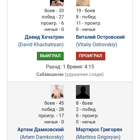
боев - 33
19 - боев
побед - 27
8 - побед
проигр. - 6
11 - проигр.
ничья - 0
0 - ничья
Давид Хачатрян
Виталий Островский
(David Khachatryan)
(Vitaliy Ostrovskiy)
ВЫИГРАЛ
ПРОИГРАЛ
Раунд: 1
Время: 4:15
Сабмишном
(
удушение сзади
)
боев - 45
8 - боев
побед - 28
2 - побед
проигр. - 17
6 - проигр.
ничья - 0
0 - ничья
Артем Дамковский
Мартирос Григорян
(Artem Damkovsky)
(Martiros Grigoryan)