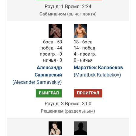
Раунд: 1
Время: 2:24
Сабмишном
(
рычаг локтя
)
боев - 53
18 - боев
побед - 44
14 - побед
проигр. - 9
4 - проигр.
ничья - 0
0 - ничья
Александр
Маратбек Калабеков
Сарнавский
(Maratbek Kalabekov)
(Alexander Sarnavskiy)
ВЫИГРАЛ
ПРОИГРАЛ
Раунд: 3
Время: 3:00
Решением
(
раздельным
)