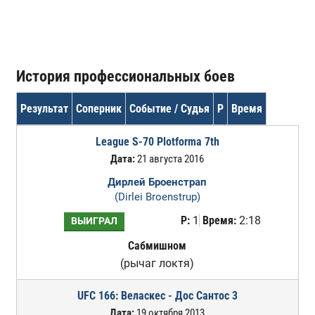
История профессиональных боев
Результат
Соперник
Событие / Судья
Р
Время
League S-70 Plotforma 7th
Дата:
21 августа 2016
Дирлей Броенстрап
(Dirlei Broenstrup)
Р:
1
Время:
2:18
ВЫИГРАЛ
Сабмишном
(рычаг локтя)
UFC 166: Веласкес - Дос Сантос 3
Дата:
19 октября 2013