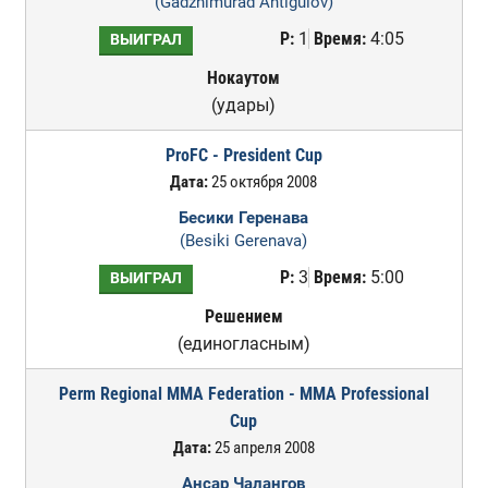
(Gadzhimurad Antigulov)
Р:
1
Время:
4:05
ВЫИГРАЛ
Нокаутом
(удары)
ProFC - President Cup
Дата:
25 октября 2008
Бесики Геренава
(Besiki Gerenava)
Р:
3
Время:
5:00
ВЫИГРАЛ
Решением
(единогласным)
Perm Regional MMA Federation - MMA Professional
Cup
Дата:
25 апреля 2008
Ансар Чалангов