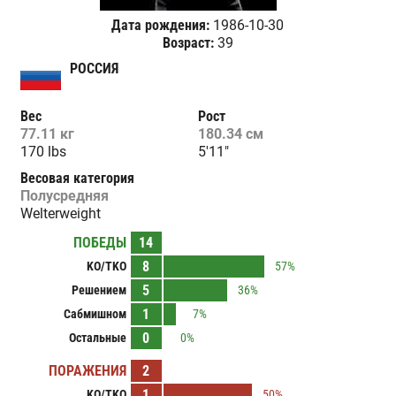
Дата рождения:
1986-10-30
Возраст:
39
РОССИЯ
Вес
Рост
77.11 кг
180.34 см
170 lbs
5'11"
Весовая категория
Полусредняя
Welterweight
ПОБЕДЫ
14
8
KO/TKO
57%
5
Решением
36%
1
Сабмишном
7%
0
Остальные
0%
ПОРАЖЕНИЯ
2
1
KO/TKO
50%