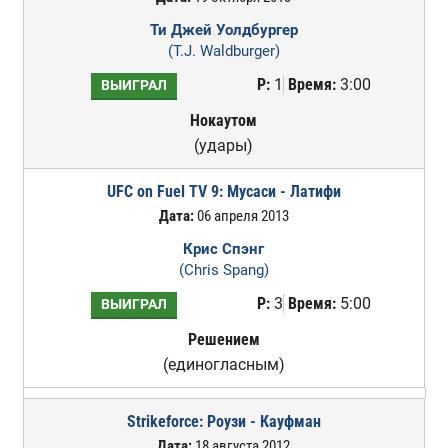
Ти Джей Уолдбургер
(T.J. Waldburger)
Р:
1
Время:
3:00
ВЫИГРАЛ
Нокаутом
(удары)
UFC on Fuel TV 9: Мусаси - Латифи
Дата:
06 апреля 2013
Крис Спэнг
(Chris Spang)
Р:
3
Время:
5:00
ВЫИГРАЛ
Решением
(единогласным)
Strikeforce: Роузи - Кауфман
Дата:
18 августа 2012