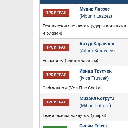
Мунир Лаззес
ПРОИГРАЛ
(Mounir Lazzez)
Техническим нокаутом (удары коленями
и руками)
Артур Караваев
ПРОИГРАЛ
(Arthur Karavaev)
Решением (единогласным)
Ивица Трусчек
ПРОИГРАЛ
(Ivica Truscek)
Сабмишном (Von Flue Choke)
Михаил Котрута
ПРОИГРАЛ
(Mihail Cotruta)
Техническим нокаутом (удары)
Селим Топуз