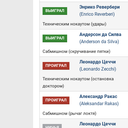
Энрико Ревербери
ВЫИГРАЛ
(Enrico Reverberi)
Техническим нокаутом (удары)
Андерсон да Силва
ВЫИГРАЛ
(Anderson da Silva)
Сабмишном (скручивание пятки)
Леонардо Цеччи
ПРОИГРАЛ
(Leonardo Zecchi)
Техническим нокаутом (остановка
доктором)
Александр Ракас
ПРОИГРАЛ
(Aleksandar Rakas)
Сабмишном (рычаг локтя)
Леонардо Цеччи
НИЧЬЯ