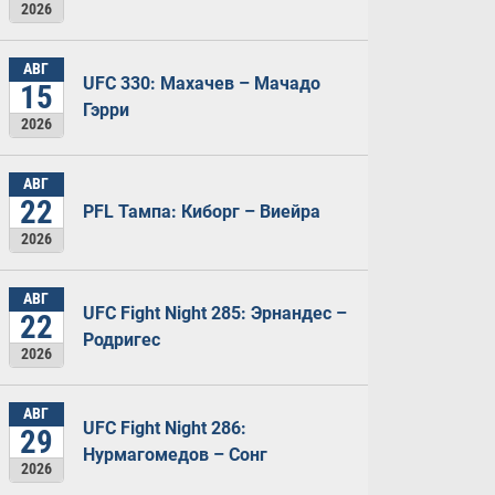
2026
АВГ
UFC 330: Махачев – Мачадо
15
Гэрри
2026
АВГ
22
PFL Тампа: Киборг – Виейра
2026
АВГ
UFC Fight Night 285: Эрнандес –
22
Родригес
2026
АВГ
UFC Fight Night 286:
29
Нурмагомедов – Сонг
2026