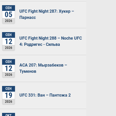
СЕН
UFC Fight Night 287: Хукер –
05
Парнасс
2026
СЕН
UFC Fight Night 288 – Noche UFC
12
4: Родригес - Сильва
2026
СЕН
ACA 207: Мырзабеков –
12
Туменов
2026
СЕН
19
UFC 331: Ван – Пантожа 2
2026
ОКТ