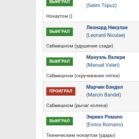
ВЫИГРАЛ
(Selim Topuz)
Нокаутом ()
Леонард Никулае
ВЫИГРАЛ
(Leonard Niculae)
Сабмишном (удушение сзади)
Мануэль Валери
ВЫИГРАЛ
(Manuel Valeri)
Сабмишном (скручивание пятки)
Марчин Бэндел
ПРОИГРАЛ
(Marcin Bandel)
Сабмишном (рычаг колена)
Энрико Романо
ВЫИГРАЛ
(Enrico Romano)
Техническим нокаутом (удары)