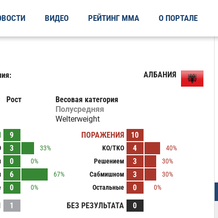
ОВОСТИ
ВИДЕО
РЕЙТИНГ ММА
О ПОРТАЛЕ
АЛБАНИЯ
ия:
Рост
Весовая категория
Полусредняя
Welterweight
Ы
9
ПОРАЖЕНИЯ
10
3
4
O
33%
KO/TKO
40%
0
3
м
0%
Решением
30%
6
3
м
67%
Сабмишном
30%
0
0
е
0%
Остальные
0%
И
1
БЕЗ РЕЗУЛЬТАТА
0