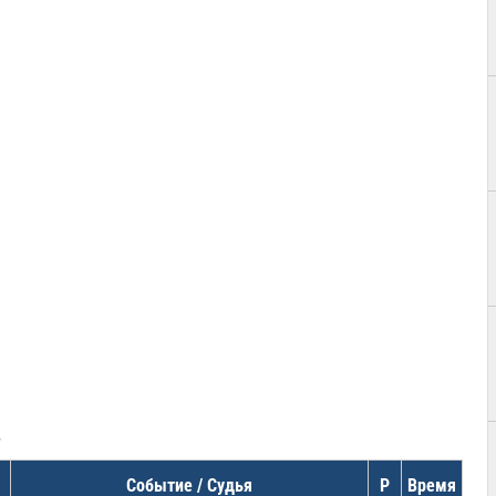
в
Событие / Судья
Р
Время