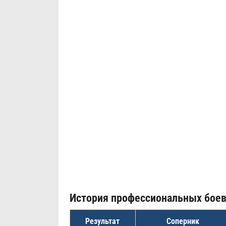
История профессиональных бое
Результат
Соперник