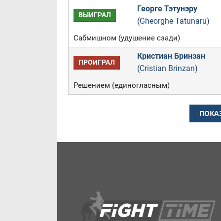
Георге Тэтунэру
ВЫИГРАЛ
(Gheorghe Tatunaru)
Сабмишном (удушение сзади)
Кристиан Бринзан
ПРОИГРАЛ
(Cristian Brinzan)
Решением (единогласным)
ПОКА