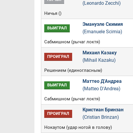
(Leonardo Zecchi)
Ничья ()
Эмануэле Скимия
ВЫИГРАЛ
(Emanuele Scimia)
Сабмишном (рычаг локтя)
Михаил Казаку
ПРОИГРАЛ
(Mihail Kazaku)
Решением (единогласным)
Маттео Д'Андреа
ВЫИГРАЛ
(Matteo D'Andrea)
Сабмишном (рычаг локтя)
Кристиан Бринзан
ПРОИГРАЛ
(Cristian Brinzan)
Нокаутом (удар ногой в голову)