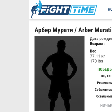
Н
Арбер Мурати / Arber Murati
Дата рожден
Возраст:
Вес
77.11 кг
170 lbs
ПОБЕД
KO/TK
Решение
Сабмишно
Остальны
НИЧЬ