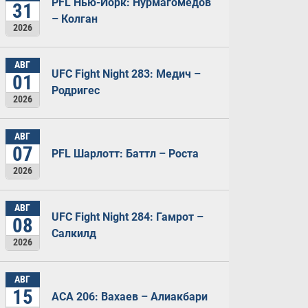
PFL Нью-Йорк: Нурмагомедов
31
– Колган
2026
АВГ
UFC Fight Night 283: Медич –
01
Родригес
2026
АВГ
07
PFL Шарлотт: Баттл – Роста
2026
АВГ
UFC Fight Night 284: Гамрот –
08
Салкилд
2026
АВГ
15
ACA 206: Вахаев – Алиакбари