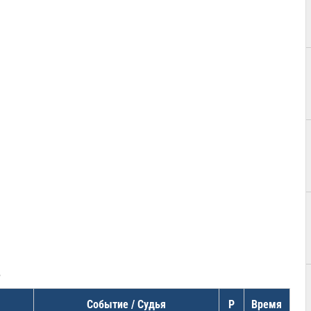
в
Событие / Судья
Р
Время