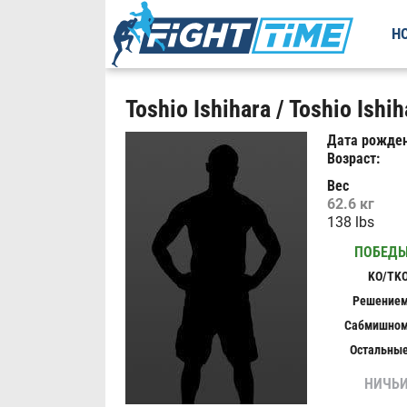
Н
Toshio Ishihara / Toshio Ishih
Дата рожден
Возраст:
Вес
62.6 кг
138 lbs
ПОБЕД
KO/TK
Решение
Сабмишно
Остальны
НИЧЬ