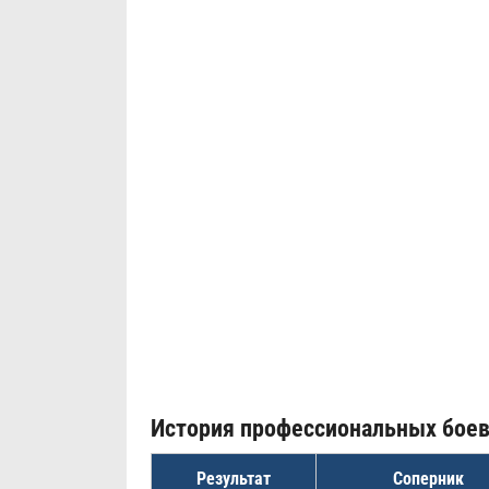
История профессиональных бое
Результат
Соперник