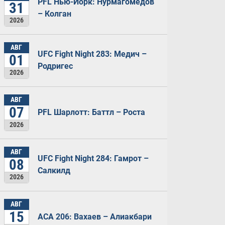
PFL Нью-Йорк: Нурмагомедов
31
– Колган
2026
АВГ
UFC Fight Night 283: Медич –
01
Родригес
2026
АВГ
07
PFL Шарлотт: Баттл – Роста
2026
АВГ
UFC Fight Night 284: Гамрот –
08
Салкилд
2026
АВГ
15
ACA 206: Вахаев – Алиакбари