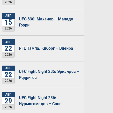
2026
АВГ
UFC 330: Махачев – Мачадо
15
Гэрри
2026
АВГ
22
PFL Тампа: Киборг – Виейра
2026
АВГ
UFC Fight Night 285: Эрнандес –
22
Родригес
2026
АВГ
UFC Fight Night 286:
29
Нурмагомедов – Сонг
2026