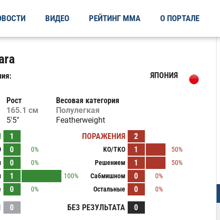
ОВОСТИ
ВИДЕО
РЕЙТИНГ ММА
О ПОРТАЛЕ
ara
ЯПОНИЯ
ия:
Рост
Весовая категория
165.1 см
Полулегкая
5'5"
Featherweight
Ы
1
ПОРАЖЕНИЯ
2
0
1
O
0%
KO/TKO
50%
0
1
м
0%
Решением
50%
1
0
м
100%
Сабмишном
0%
0
0
е
0%
Остальные
0%
И
0
БЕЗ РЕЗУЛЬТАТА
0