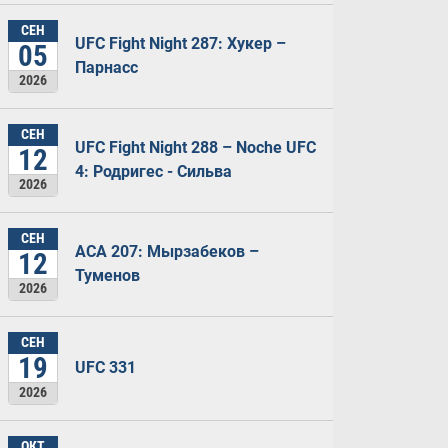
СЕН
UFC Fight Night 287: Хукер –
05
Парнасс
2026
СЕН
UFC Fight Night 288 – Noche UFC
12
4: Родригес - Сильва
2026
СЕН
ACA 207: Мырзабеков –
12
Туменов
2026
СЕН
19
UFC 331
2026
ОКТ