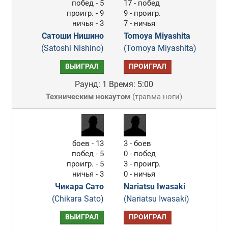
побед - 5
17 - побед
проигр. - 9
9 - проигр.
ничья - 3
7 - ничья
Сатоши Нишино
Tomoya Miyashita
(Satoshi Nishino)
(Tomoya Miyashita)
ВЫИГРАЛ
ПРОИГРАЛ
Раунд: 1
Время: 5:00
Техническим нокаутом
(
травма ноги
)
боев - 13
3 - боев
побед - 5
0 - побед
проигр. - 5
3 - проигр.
ничья - 3
0 - ничья
Чикара Сато
Nariatsu Iwasaki
(Chikara Sato)
(Nariatsu Iwasaki)
ВЫИГРАЛ
ПРОИГРАЛ