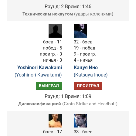
Раунд: 2
Время: 1:46
Техническим нокаутом
(
удары коленями
)
боев - 11
32 - боев
побед - 5
19 - побед
проигр. - 3
9 - проигр.
ничья - 3
4 - ничья
Yoshinori Kawakami
Кацуя Ино
(Yoshinori Kawakami)
(Katsuya Inoue)
ВЫИГРАЛ
ПРОИГРАЛ
Раунд: 1
Время: 1:09
Дисквалификацией
(
Groin Strike and Headbutt
)
боев - 17
33 - боев