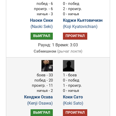
побед - 6
0 - побед
проигр. - 6
2 - проигр.
ничья - 3
0 - ничья
Наоки Секи
Коджи Кьятовичиэн
(Naoki Seki)
(Koji Kyatovichian)
ВЫИГРАЛ
ПРОИГРАЛ
Раунд: 1
Время: 3:03
Сабмишном
(
рычаг локтя
)
боев - 33
1 - боев
побед - 20
0 - побед
проигр. - 11
1 - проигр.
ничья - 2
0 - ничья
Кенджи Осава
Коки Сато
(Kenji Osawa)
(Koki Sato)
ВЫИГРАЛ
ПРОИГРАЛ