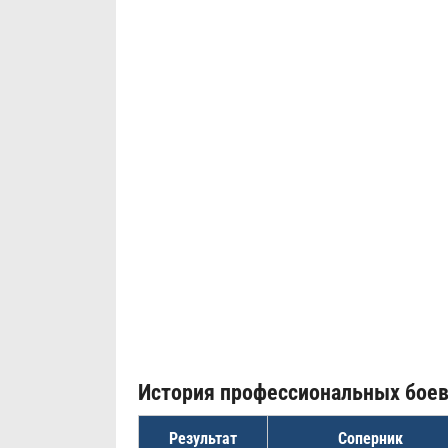
История профессиональных бое
Результат
Соперник