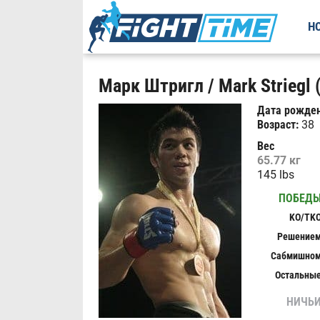
Н
Марк Штригл / Mark Striegl 
Дата рожден
Возраст:
38
Вес
65.77 кг
145 lbs
ПОБЕД
KO/TK
Решение
Сабмишно
Остальны
НИЧЬ