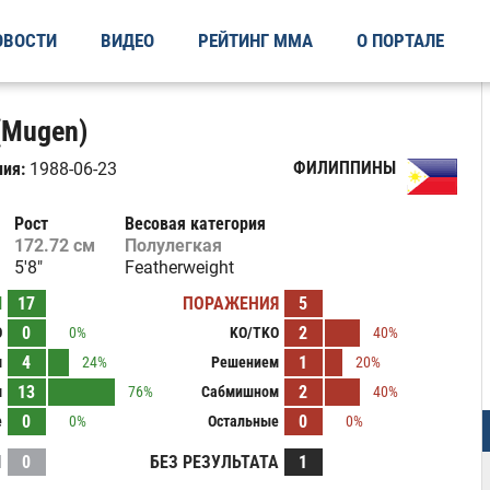
ОВОСТИ
ВИДЕО
РЕЙТИНГ ММА
О ПОРТАЛЕ
(Mugen)
ФИЛИППИНЫ
ия:
1988-06-23
Рост
Весовая категория
172.72 см
Полулегкая
5'8"
Featherweight
Ы
17
ПОРАЖЕНИЯ
5
0
2
O
0%
KO/TKO
40%
4
1
м
24%
Решением
20%
13
2
м
76%
Сабмишном
40%
0
0
е
0%
Остальные
0%
И
0
БЕЗ РЕЗУЛЬТАТА
1