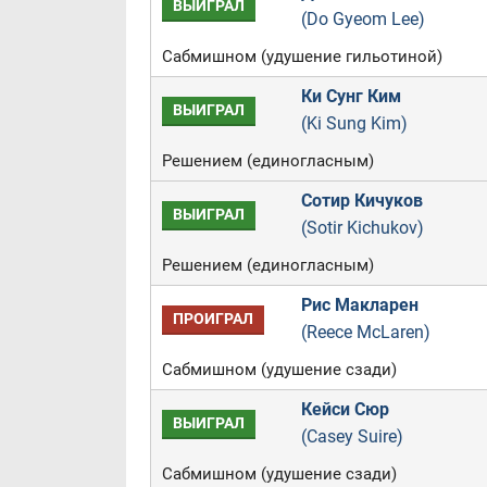
ВЫИГРАЛ
(Do Gyeom Lee)
Сабмишном (удушение гильотиной)
Ки Сунг Ким
ВЫИГРАЛ
(Ki Sung Kim)
Решением (единогласным)
Сотир Кичуков
ВЫИГРАЛ
(Sotir Kichukov)
Решением (единогласным)
Рис Макларен
ПРОИГРАЛ
(Reece McLaren)
Сабмишном (удушение сзади)
Кейси Сюр
ВЫИГРАЛ
(Casey Suire)
Сабмишном (удушение сзади)