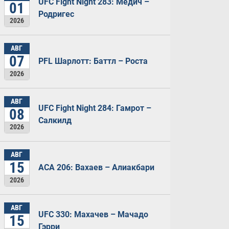
UFC Fight Night 283: Медич –
01
Родригес
2026
АВГ
07
PFL Шарлотт: Баттл – Роста
2026
АВГ
UFC Fight Night 284: Гамрот –
08
Салкилд
2026
АВГ
15
ACA 206: Вахаев – Алиакбари
2026
АВГ
UFC 330: Махачев – Мачадо
15
Гэрри