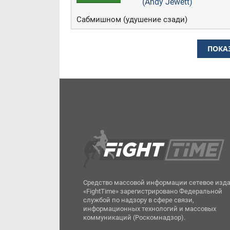
(Andy Jewett)
Сабмишном (удушение сзади)
ПОКА
Средство массовой информации сетевое изд
«FightTime» зарегистрировано Федеральной
службой по надзору в сфере связи,
информационных технологий и массовых
коммуникаций (Роскомнадзор).