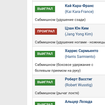
Кай Кара-Франс
ВЫИГРАЛ
(Kai Kara-France)
Сабмишном (удушение сзади)
Цзан Юн Ким
ПРОИГРАЛ
(Jang Yong Kim)
Сабмишном (удушение ногами - ножницы
Харрис Сармьенто
ВЫИГРАЛ
(Harris Sarmiento)
Сабмишном (боковое удержание с
болевым приемом на руку)
Роберт Васстиг
ВЫИГРАЛ
(Robert Wusstig)
Сабмишном (рычаг локтя)
Альцер Лозада
ВЫИГРАЛ