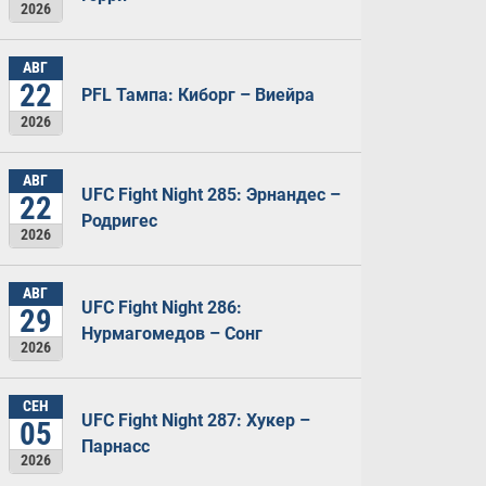
2026
АВГ
22
PFL Тампа: Киборг – Виейра
2026
АВГ
UFC Fight Night 285: Эрнандес –
22
Родригес
2026
АВГ
UFC Fight Night 286:
29
Нурмагомедов – Сонг
2026
СЕН
UFC Fight Night 287: Хукер –
05
Парнасс
2026