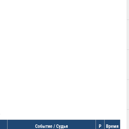
в
Событие / Судья
Р
Время