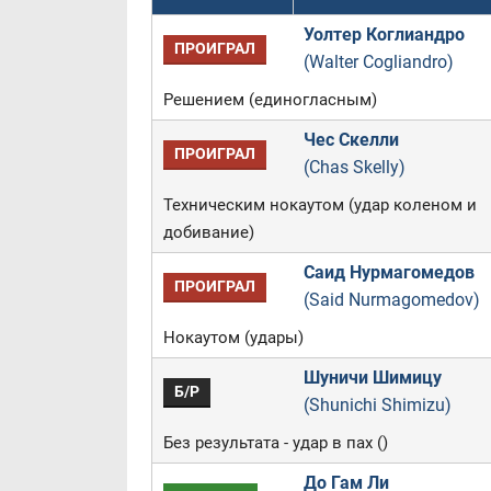
Уолтер Коглиандро
ПРОИГРАЛ
(Walter Cogliandro)
Решением (единогласным)
Чес Скелли
ПРОИГРАЛ
(Chas Skelly)
Техническим нокаутом (удар коленом и
добивание)
Саид Нурмагомедов
ПРОИГРАЛ
(Said Nurmagomedov)
Нокаутом (удары)
Шуничи Шимицу
Б/Р
(Shunichi Shimizu)
Без результата - удар в пах ()
До Гам Ли