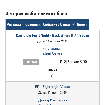
История любительских боев
Результат
Соперник
Событие / Судья
Р
Время
Kauhajoki Fight Night - Back Where It All Began
Дата:
16 апреля 2011
Яни Салми
(Jani Salmi)
Р:
3
Время:
3:00
НИЧЬЯ
Ничья
()
BP - Fight Night Vaasa
Дата:
11 июля 2009
Дэвид Хэггстром