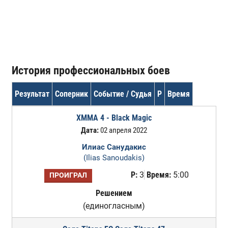
История профессиональных боев
Результат
Соперник
Событие / Судья
Р
Время
XMMA 4 - Black Magic
Дата:
02 апреля 2022
Илиас Санудакис
(Ilias Sanoudakis)
Р:
3
Время:
5:00
ПРОИГРАЛ
Решением
(единогласным)