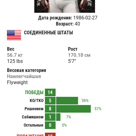
Дата рождения:
1986-02-27
Возраст:
40
СОЕДИНЕННЫЕ ШТАТЫ
Вес
Рост
56.7 кг
170.18 см
125 lbs
5'7"
Весовая категория
Наилегчайшая
Flyweight
ПОБЕДЫ
14
5
KO/TKO
36%
8
Решением
57%
1
Сабмишном
7%
0
Остальные
0%