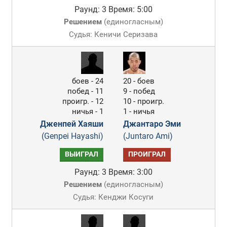
Раунд: 3
Время: 5:00
Решением
(
единогласным
)
Судья: Кеничи Серизава
боев - 24
20 - боев
побед - 11
9 - побед
проигр. - 12
10 - проигр.
ничья - 1
1 - ничья
Дженпей Хаяши
Джантаро Эми
(Genpei Hayashi)
(Juntaro Ami)
ВЫИГРАЛ
ПРОИГРАЛ
Раунд: 3
Время: 3:00
Решением
(
единогласным
)
Судья: Кенджи Косуги