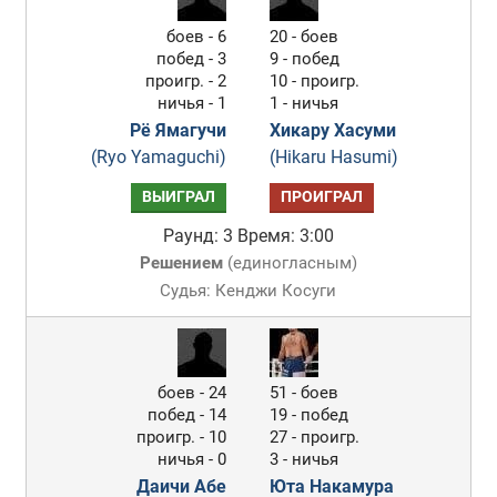
боев - 6
20 - боев
побед - 3
9 - побед
проигр. - 2
10 - проигр.
ничья - 1
1 - ничья
Рё Ямагучи
Хикару Хасуми
(Ryo Yamaguchi)
(Hikaru Hasumi)
ВЫИГРАЛ
ПРОИГРАЛ
Раунд: 3
Время: 3:00
Решением
(
единогласным
)
Судья: Кенджи Косуги
боев - 24
51 - боев
побед - 14
19 - побед
проигр. - 10
27 - проигр.
ничья - 0
3 - ничья
Даичи Абе
Юта Накамура