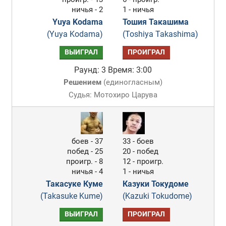
ничья - 2
1 - ничья
Yuya Kodama
Тошия Такашима
(Yuya Kodama)
(Toshiya Takashima)
ВЫИГРАЛ
ПРОИГРАЛ
Раунд: 3
Время: 3:00
Решением
(
единогласным
)
Судья: Мотохиро Царува
боев - 37
33 - боев
побед - 25
20 - побед
проигр. - 8
12 - проигр.
ничья - 4
1 - ничья
Такасуке Куме
Казуки Токудоме
(Takasuke Kume)
(Kazuki Tokudome)
ВЫИГРАЛ
ПРОИГРАЛ