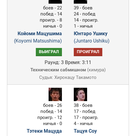
боев - 22
39 - боев
побед - 14
24 - побед
проигр. - 8
14 - проигр.
ничья - 0
1 - ничья
Койоми Мацушима
Юнтаро Ушику
(Koyomi Matsushima)
(Juntaro Ushiku)
ВЫИГРАЛ
ПРОИГРАЛ
Раунд: 3
Время: 3:11
Техническим сабмишном
(
кимура
)
Судья: Хирокацу Такамото
боев - 26
38 - боев
побед - 14
17 - побед
проигр. - 12
17 - проигр.
ничья - 0
4 - ничья
Тэтеки Мацуда
Тацуя Соу