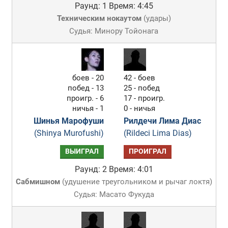
Раунд: 1
Время: 4:45
Техническим нокаутом
(
удары
)
Судья: Минору Тойонага
боев - 20
42 - боев
побед - 13
25 - побед
проигр. - 6
17 - проигр.
ничья - 1
0 - ничья
Шинья Марофуши
Рилдечи Лима Диас
(Shinya Murofushi)
(Rildeci Lima Dias)
ВЫИГРАЛ
ПРОИГРАЛ
Раунд: 2
Время: 4:01
Сабмишном
(
удушение треугольником и рычаг локтя
)
Судья: Масато Фукуда