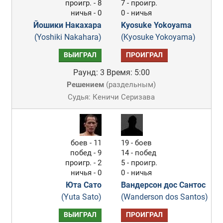
проигр. - 8
7 - проигр.
ничья - 0
0 - ничья
Йошики Накахара
Kyosuke Yokoyama
(Yoshiki Nakahara)
(Kyosuke Yokoyama)
ВЫИГРАЛ
ПРОИГРАЛ
Раунд: 3
Время: 5:00
Решением
(
раздельным
)
Судья: Кеничи Серизава
боев - 11
19 - боев
побед - 9
14 - побед
проигр. - 2
5 - проигр.
ничья - 0
0 - ничья
Юта Сато
Вандерсон дос Сантос
(Yuta Sato)
(Wanderson dos Santos)
ВЫИГРАЛ
ПРОИГРАЛ