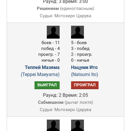
Раунд: 3
Время: 3:00
Решением
(
единогласным
)
Судья: Мотохиро Царува
боев - 11
5 - боев
побед - 4
3 - побед
проигр. - 7
2 - проигр.
ничья - 0
0 - ничья
Теппей Маэяма
Нацуми Ито
(Teppei Maeyama)
(Natsumi Ito)
ВЫИГРАЛ
ПРОИГРАЛ
Раунд: 2
Время: 2:05
Сабмишном
(
рычаг локтя
)
Судья: Мотохиро Царува