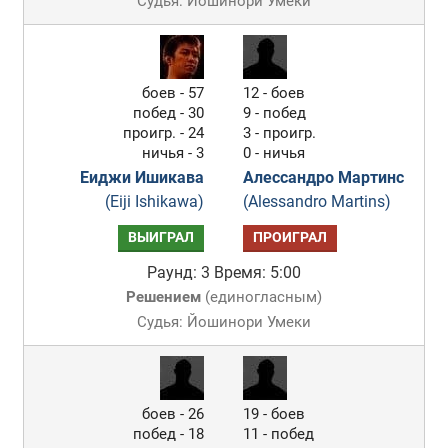
Судья: Йошинори Умеки
боев - 57
12 - боев
побед - 30
9 - побед
проигр. - 24
3 - проигр.
ничья - 3
0 - ничья
Еиджи Ишикава
Алессандро Мартинс
(Eiji Ishikawa)
(Alessandro Martins)
ВЫИГРАЛ
ПРОИГРАЛ
Раунд: 3
Время: 5:00
Решением
(
единогласным
)
Судья: Йошинори Умеки
боев - 26
19 - боев
побед - 18
11 - побед