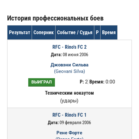
История профессиональных боев
Результат
Соперник
Событие / Судья
Р
Время
RFC - Rino's FC 2
Дата:
08 июня 2006
Джовэни Сильва
(Geovani Silva)
Р:
2
Время:
0:00
ВЫИГРАЛ
Техническим нокаутом
(удары)
RFC - Rino's FC 1
Дата:
09 февраля 2006
Рене Форте