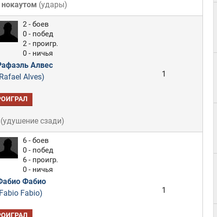
 нокаутом
(
удары
)
2 - боев
0 - побед
2 - проигр.
0 - ничья
Рафаэль Алвес
1
Rafael Alves)
РОИГРАЛ
(
удушение сзади
)
6 - боев
0 - побед
6 - проигр.
0 - ничья
Фабио Фабио
1
Fabio Fabio)
РОИГРАЛ