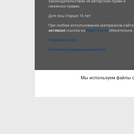
законодательством об авторском праве и
смежных правах.
Для лиц старше 16 лет
При любом использовании материалов сайта
активная
ссылка на
FightTime.ru
обязательна.
Редакция сайта
Политика конфиденциальности
Мы используем файлы co