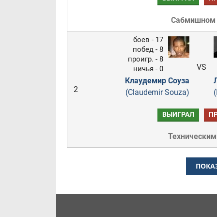
Сабмишном
боев - 17
побед - 8
проигр. - 8
VS
ничья - 0
Клаудемир Соуза
2
(Claudemir Souza)
(
ВЫИГРАЛ
П
Техническим
ПОКА