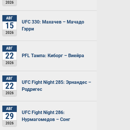
2026
АВГ
UFC 330: Махачев – Мачадо
15
Гэрри
2026
АВГ
22
PFL Тампа: Киборг – Виейра
2026
АВГ
UFC Fight Night 285: Эрнандес –
22
Родригес
2026
АВГ
UFC Fight Night 286:
29
Нурмагомедов – Сонг
2026