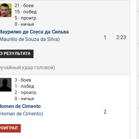
21 - боев
15 - побед
5 - проигр.
0 - ничья
Маурилио де Соуса да Сильва
1
2:23
Maurilio de Souza da Silva)
З РЕЗУЛЬТАТА
лучайный удар головой
)
3 - боев
1 - побед
2 - проигр.
0 - ничья
Homen de Cimento
2
(Homen de Cimento)
РОИГРАЛ