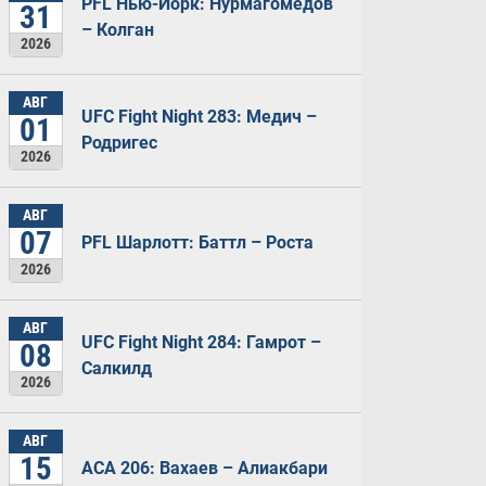
PFL Нью-Йорк: Нурмагомедов
31
– Колган
2026
АВГ
UFC Fight Night 283: Медич –
01
Родригес
2026
АВГ
07
PFL Шарлотт: Баттл – Роста
2026
АВГ
UFC Fight Night 284: Гамрот –
08
Салкилд
2026
АВГ
15
ACA 206: Вахаев – Алиакбари