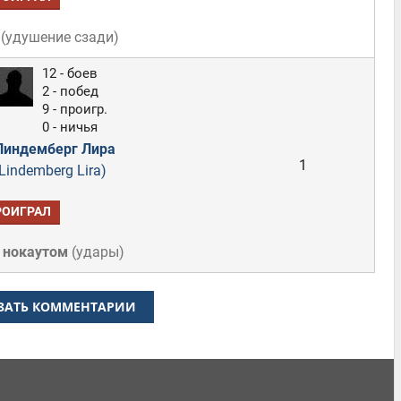
(
удушение сзади
)
12 - боев
2 - побед
9 - проигр.
0 - ничья
Линдемберг Лира
1
Lindemberg Lira)
РОИГРАЛ
 нокаутом
(
удары
)
ЗАТЬ КОММЕНТАРИИ