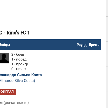
 - Rino's FC 1
Бойцы
Раунд
Время
2 - боев
1 - побед
1 - проигр.
0 - ничья
Элинардо Сильва Коста
Elinardo Silva Costa)
РОИГРАЛ
ом
(
рычаг локтя
)