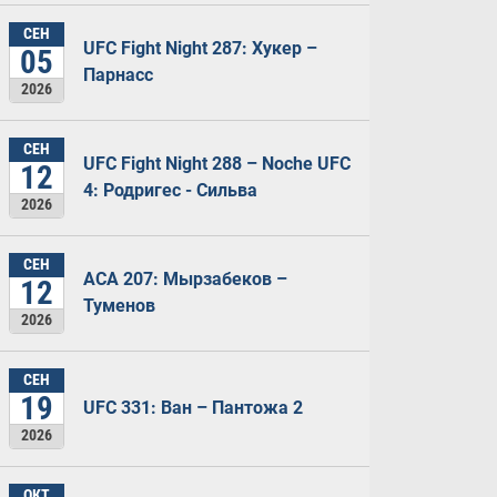
СЕН
UFC Fight Night 287: Хукер –
05
Парнасс
2026
СЕН
UFC Fight Night 288 – Noche UFC
12
4: Родригес - Сильва
2026
СЕН
ACA 207: Мырзабеков –
12
Туменов
2026
СЕН
19
UFC 331: Ван – Пантожа 2
2026
ОКТ