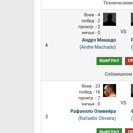
Техническим
боев - 4
побед - 2
проигр. - 2
VS
ничья - 0
Андрэ Машадо
4
(Andre Machado)
(
ВЫИГРАЛ
П
Сабмишном
боев - 23
побед - 16
проигр. - 7
VS
ничья - 0
Рафаелло Оливейра
3
(Rafaello Oliveira)
(
ВЫИГРАЛ
П