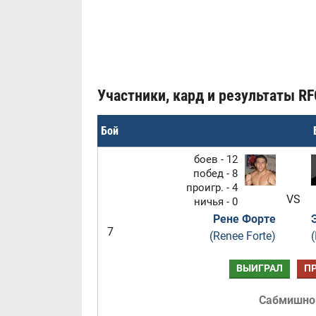
Участники, кард и результаты RFC
Бой
боев - 12
побед - 8
проигр. - 4
VS
ничья - 0
Рене Форте
7
(Renee Forte)
(
ВЫИГРАЛ
П
Сабмишн