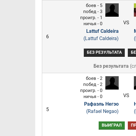
боев - 5
побед - 3
проигр. - 1
VS
ничья - 0
Lattuf Caldeira
6
(Lattuf Caldeira)
(
БЕЗ РЕЗУЛЬТАТА
БЕ
Без результата
(
с
боев - 2
побед - 2
проигр. - 0
VS
ничья - 0
Рафаэль Негэо
5
(Rafael Negao)
ВЫИГРАЛ
П