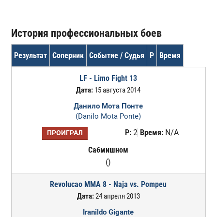
История профессиональных боев
Результат
Соперник
Событие / Судья
Р
Время
LF - Limo Fight 13
Дата:
15 августа 2014
Данило Мота Понте
(Danilo Mota Ponte)
Р:
2
Время:
N/A
ПРОИГРАЛ
Сабмишном
()
Revolucao MMA 8 - Naja vs. Pompeu
Дата:
24 апреля 2013
Iranildo Gigante