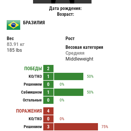
Дата рождения:
Возраст:
БРАЗИЛИЯ
Вес
Рост
83.91 кг
Весовая категория
185 lbs
Средняя
Middleweight
ПОБЕДЫ
2
1
KO/TKO
50%
0
Решением
0%
1
Сабмишном
50%
0
Остальные
0%
ПОРАЖЕНИЯ
4
0
KO/TKO
0%
3
Решением
75%