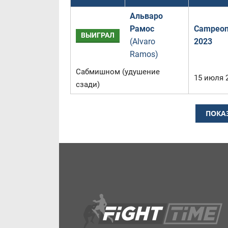
Альваро
Рамос
Campeona
ВЫИГРАЛ
(Alvaro
2023
Ramos)
Сабмишном (удушение
15 июля 
сзади)
ПОКА