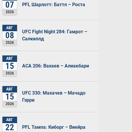
07
PFL Шарлотт: Баттл – Роста
2026
АВГ
UFC Fight Night 284: Гамрот –
08
Салкиллд
2026
АВГ
15
ACA 206: Вахаев – Алиакбари
2026
АВГ
UFC 330: Махачев – Мачадо
15
Гэрри
2026
АВГ
22
PFL Тампа: Киборг – Виейра