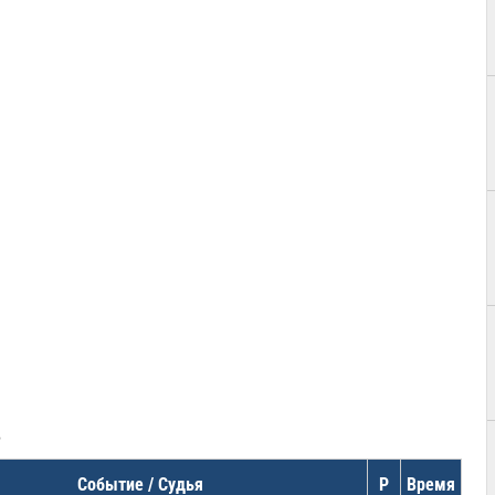
в
Событие / Судья
Р
Время