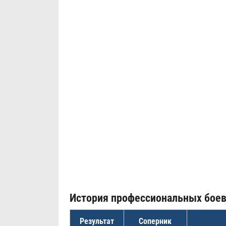
История профессиональных бое
Результат
Соперник