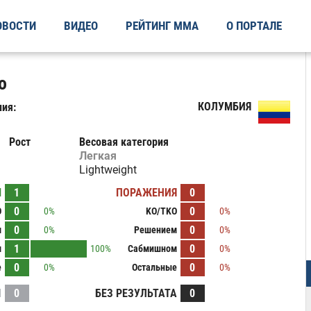
ОВОСТИ
ВИДЕО
РЕЙТИНГ ММА
О ПОРТАЛЕ
o
КОЛУМБИЯ
ия:
Рост
Весовая категория
Легкая
Lightweight
Ы
1
ПОРАЖЕНИЯ
0
0
0
O
0%
KO/TKO
0%
0
0
м
0%
Решением
0%
1
0
м
100%
Сабмишном
0%
0
0
е
0%
Остальные
0%
И
0
БЕЗ РЕЗУЛЬТАТА
0