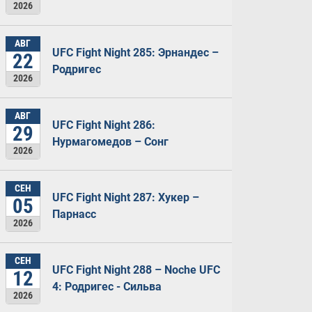
2026
АВГ
UFC Fight Night 285: Эрнандес –
22
Родригес
2026
АВГ
UFC Fight Night 286:
29
Нурмагомедов – Сонг
2026
СЕН
UFC Fight Night 287: Хукер –
05
Парнасс
2026
СЕН
UFC Fight Night 288 – Noche UFC
12
4: Родригес - Сильва
2026