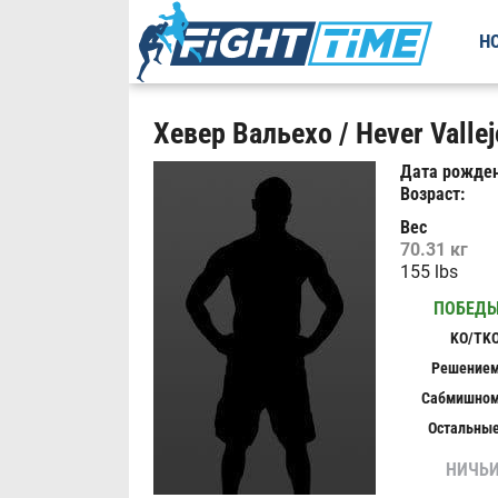
Н
Хевер Вальехо / Hever Vallej
Дата рожден
Возраст:
Вес
70.31 кг
155 lbs
ПОБЕД
KO/TK
Решение
Сабмишно
Остальны
НИЧЬ